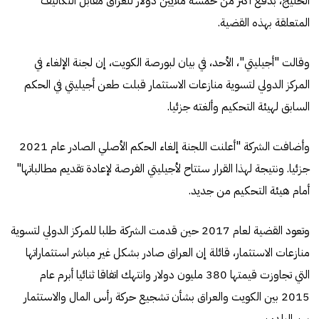
الخليج، بدفع أكثر من خمسة ملايين دولار للعراق مقابل التكاليف
المتعلقة بهذه القضية.
وقالت "أجيليتي"، الأحد، في بيان لبورصة الكويت، إن لجنة الإلغاء في
المركز الدولي لتسوية منازعات الاستثمار قبلت طعن أجيليتي في الحكم
السابق لهيئة التحكيم وألغته جزئيا.
وأضافت الشركة "أعلنت اللجنة إلغاء الحكم الأصلي الصادر عام 2021
جزئيا. ونتيجة لهذا القرار ستتاح لأجيليتي الفرصة لإعادة تقديم مطالباتها"
أمام هيئة التحكيم من جديد.
وتعود القضية لعام 2017 حين قدمت الشركة طلبا للمركز الدولي لتسوية
منازعات الاستثمار، قائلة إن العراق صادر بشكل غير مباشر استثماراتها
التي تجاوزت قيمتها 380 مليون دولار وانتهك اتفاقا ثنائيا أبرم عام
2015 بين الكويت والعراق بشأن تشجيع حركة رأس المال والاستثمار
بين البلدين.