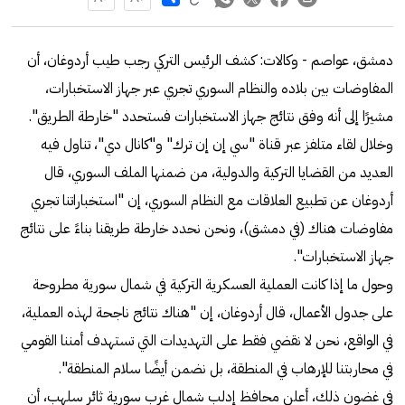
دمشق، عواصم - وكالات: كشف الرئيس التركي رجب طيب أردوغان، أن
المفاوضات بين بلاده والنظام السوري تجري عبر جهاز الاستخبارات،
مشيرًا إلى أنه وفق نتائج جهاز الاستخبارات فستحدد "خارطة الطريق".
وخلال لقاء متلفز عبر قناة "سي إن إن ترك" و"كانال دي"، تناول فيه
العديد من القضايا التركية والدولية، من ضمنها الملف السوري، قال
أردوغان عن تطبيع العلاقات مع النظام السوري، إن "استخباراتنا تجري
مفاوضات هناك (في دمشق)، ونحن نحدد خارطة طريقنا بناءً على نتائج
جهاز الاستخبارات".
وحول ما إذا كانت العملية العسكرية التركية في شمال سورية مطروحة
على جدول الأعمال، قال أردوغان، إن "هناك نتائج ناجحة لهذه العملية،
في الواقع، نحن لا نقضي فقط على التهديدات التي تستهدف أمننا القومي
في محاربتنا للإرهاب في المنطقة، بل نضمن أيضًا سلام المنطقة".
في غضون ذلك، أعلن محافظ إدلب شمال غرب سورية ثائر سلهب، أن