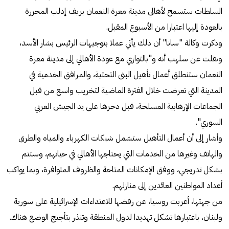
السلطات ستسمح لأهالي مدينة معرة النعمان بريف إدلب المحررة
بالعودة إليها اعتبارا من الأسبوع المقبل.
وذكرت وكالة "سانا" أن ذلك يأتي عملا بتوجيهات الرئيس بشار الأسد،
ونقلت عن سلهب أنه و"بالتوازي مع عودة الأهالي إلى مدينة معرة
النعمان ستنطلق أعمال تأهيل البنى التحتية، والمرافق الخدمية في
المدينة التي تعرضت خلال الفترة الماضية لتخريب واسع من قبل
الجماعات الإرهابية المسلحة، قبل دحرها على يد الجيش العربي
السوري".
وأشار إلى أن أعمال التأهيل ستشمل شبكات الكهرباء والمياه والطرق
والهاتف وغيرها من الخدمات التي يحتاجها الأهالي في حياتهم، وستتم
بشكل تدريجي، ووفق الإمكانات المتاحة والظروف المتوافرة، وبما يواكب
أعداد المواطنين العائدين إلى منازلهم.
من جهتها، أعربت روسيا، عن رفضها للاعتداءات الإسرائيلية على سورية
ولبنان، باعتبارها تشكل تهديدا لدول المنطقة وتنذر بتأجيج الوضع هناك.