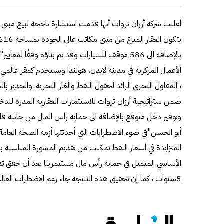
أعلنت شركة أرزان ثروات أنها قدمت استشارة ناجحة لبيع مبنى 
بالإضافة الى 586 موقف للسيارات وقد تم بناؤه وفقًا لم
وتوفير دخل متوقع بالإضافة الى حماية رأس المال من جانبه قال
الأساسي المتمثل في حماية رأس مال مستثمرينا بعد أن حقق تد
5سنوات ، كما إن تحقيق هذه النتيجة جاء رغم الاضطراب العالمي الناجم عن الوباء .