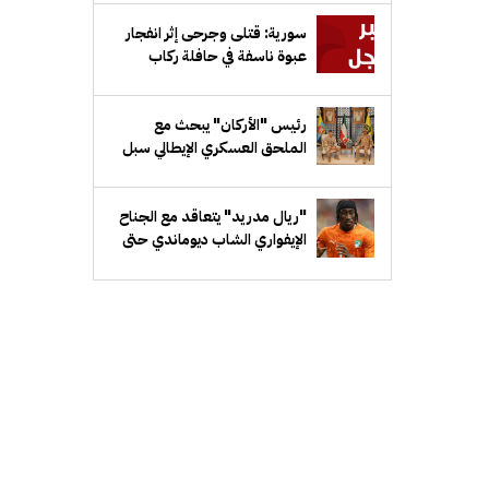
سورية: قتلى وجرحى إثر انفجار
عبوة ناسفة في حافلة ركاب
رئيس "الأركان" يبحث مع
الملحق العسكري الإيطالي سبل
تعزيز التعاون العسكري
"ريال مدريد" يتعاقد مع الجناح
الإيفواري الشاب ديوماندي حتى
2033