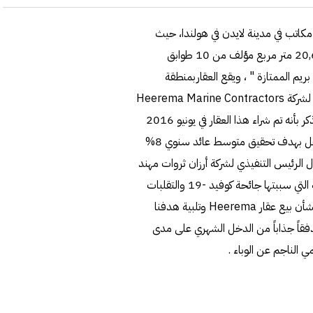
مكاتب في مدينة لايدن في هولندا، حيث
يتكون العقار المباع من مبنى مكاتب عالي الجودة بمساحة 20,616 متر مربع مؤلف من 10 طوابق
عايير" بريم الممتازة " ، ويقع العقاربمنطقة
الأعمال المركزية في مدينة لايدن، هولندا ويستخدم كمقر عالمي لشركة Heerema Marine Contractors
، المقاول البحري الرائد لحقول النفط والغاز البحرية. والجدير بالذكر بأنه تم شراء هذا العقار في يونيو 2016
ضمن ستراتيجية أرزان ثروات للاستثمارات العقارية المدرة للدخل بهدف تحقيق متوسط عائد سنوي 8%
 الرئيس التنفيذي لشركة أرزان ثروات مهند
أبو الحسن"في ضوء الاضطرابات التي أحدثتها أزمة الصحة العامة التي سببتها جائحة كوفيد -19 والتقلبات
المتزايدة في أسعار النفط تمكنت من تقديم المشورة المناسبة بشأن بيع عقار Heerema وتلبية هدفنا
فقاً جذاباً من الدخل الشهري على مدى