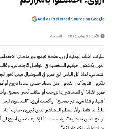
Add as Preferred Source on Google
الأحد 25 يوليو 2021
السياسة
شاركت الفنانة اليمنية أروى، مقطع فيديو عبر منصاتها الاجتماع
الذين يكشفون حياتهم الشخصية في التواصل الاجتماعي، وقالت
اهتمامي، لماذا كل الناس التي تظهر في السوشيال ميديا تُخبر الج
تذكرون قديماً كان الفنانون مثل سعاد حسني عندما تتزوج أو تُطلق،
تظهر الفنانة أو المشاهير إذا تزوجت أو طلقت تُخبر الجميع، وأشعر 
أهلها، وهذا شيء غير صحيح". وأكملت أروى: "المتابعون ليس له
ملكٌ لنا فقط، وأنَّ معظم المشاهير الذين يُبرزون حياتهم أمام
الواقع الذين يعيشونه"، واختتمت: "أنا إذا زعلت من أخويّ لن أُخ
احتفظوا بأسراركم داخلكم".