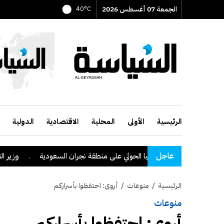
الجمعة 07 أغسطس 2026
40°C
الرئيسية
الأولى
المحلية
الاقتصادية
الدولية
عاجل
شدة اعتداءات ميليشيا الحوثي على منطقة نجران السعودية
.
وزير التربية
الرئيسية
/
منوعات
/
أروى: احتفظوا بأسراركم
منوعات
أروى: احتفظوا بأسراركم