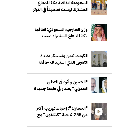
السعودية: اتفاقية مكة للدفاع
المشترك ليست تصعيداً في التوتر
بين أي دولتين
وزير الخارجية السعودي: اتفاقية
مكة للدفاع المشترك تجسد
الإرادة المشتركة لحماية الأمن
والاستقرار
الكويت تدين وتستنكر بشدة
التفجير الذي استهدف حافلة
ركاب في جرمانا السورية
"التثمين وأثره في التطور
العمراني" يصدر في طبعة جديدة
مَزيدة
"الجمارك": إحباط تهريب أكثر
من 4.255 حبة "كبتاغون" مع
مسافر قادم من سورية