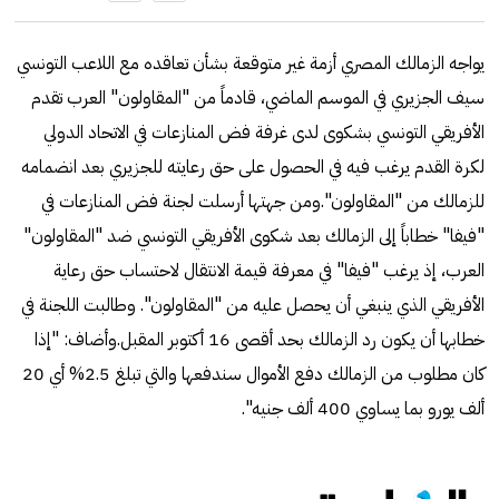
يواجه الزمالك المصري أزمة غير متوقعة بشأن تعاقده مع اللاعب التونسي
سيف الجزيري في الموسم الماضي، قادماً من "المقاولون" العرب تقدم
الأفريقي التونسي بشكوى لدى غرفة فض المنازعات في الاتحاد الدولي
لكرة القدم يرغب فيه في الحصول على حق رعايته للجزيري بعد انضمامه
للزمالك من "المقاولون".ومن جهتها أرسلت لجنة فض المنازعات في
"فيفا" خطاباً إلى الزمالك بعد شكوى الأفريقي التونسي ضد "المقاولون"
العرب، إذ يرغب "فيفا" في معرفة قيمة الانتقال لاحتساب حق رعاية
الأفريقي الذي ينبغي أن يحصل عليه من "المقاولون". وطالبت اللجنة في
خطابها أن يكون رد الزمالك بحد أقصى 16 أكتوبر المقبل.وأضاف: "إذا
كان مطلوب من الزمالك دفع الأموال سندفعها والتي تبلغ 2.5% أي 20
ألف يورو بما يساوي 400 ألف جنيه".