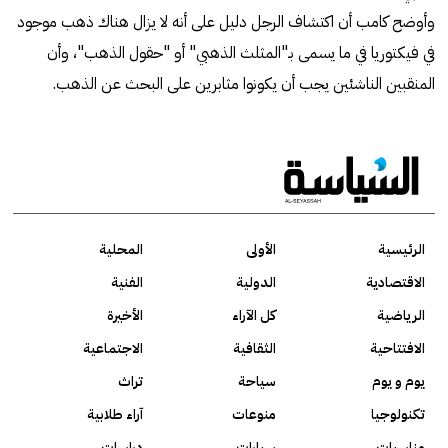
وأوضح كامب أن اكتشاف الرجل دليل على أنه لا يزال هناك ذهب موجود
في فيكتوريا في ما يسمى بـ"المثلث الذهبي" أو "حقول الذهب"، وأن
المنقبين الناشئين يجب أن يكونوا مثابرين على البحث عن الذهب.
الرئيسية
الأولى
المحلية
الاقتصادية
الدولية
الفنية
الرياضية
كل الآراء
الأخيرة
الافتتاحية
الثقافية
الاجتماعية
يوم و يوم
سياحة
تراث
تكنولوجيا
منوعات
آراء طلابية
مناسبات
سيارات
دراسات