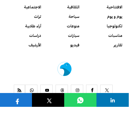
الافتتاحية
الثقافية
الاجتماعية
يوم و يوم
سياحة
تراث
تكنولوجيا
منوعات
آراء طلابية
مناسبات
سيارات
دراسات
تقارير
فيديو
الأرشيف
www.alseyassah.com
Copyright 2026, All Rights Reserved ©
Contact us
About us