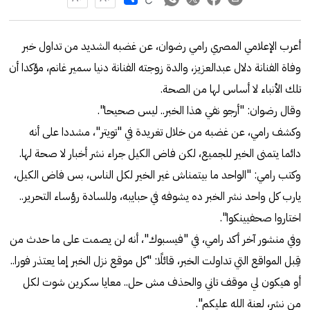
أعرب الإعلامي المصري رامي رضوان، عن غضبه الشديد من تداول خبر
وفاة الفنانة دلال عبدالعزيز، والدة زوجته الفنانة دنيا سمير غانم، مؤكدا أن
تلك الأنباء لا أساس لها من الصحة.
وقال رضوان: "أرجو نفي هذا الخبر.. ليس صحيحا".
وكشف رامي، عن غضبه من خلال تغريدة في "تويتر"، مشددا على أنه
دائما يتمنى الخير للجميع، لكن فاض الكيل جراء نشر أخبار لا صحة لها.
وكتب رامي: "الواحد ما بيتمناش غير الخير لكل الناس، بس فاض الكيل،
يارب كل واحد نشر الخبر ده يشوفه في حبايبه، وللسادة رؤساء التحرير..
اختاروا صحفيينكوا".
وفي منشور آخر أكد رامي، في "فيسبوك"، أنه لن يصمت على ما حدث من
قِبل المواقع التي تداولت الخبر، قائلًا: "كل موقع نزل الخبر إما يعتذر فورا..
أو هيكون لي موقف تاني والحذف مش حل.. معايا سكرين شوت لكل
من نشر، لعنة الله عليكم".