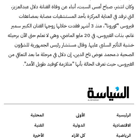
وكان انتشر، صباح أمس السبت، أنباء عن وفاة الفنانة دلال عبدالعزيز،
التي ترقد في العناية المركزة بأحد المستشفيات مصابة بمضاعفات
فيروس "كورونا"، منذ 3 أشهر فقدت خلالها زوجها الفنان الكبير سمير
غانم، بذات الفيروس، في 20 مايو الماضي، وهي لا تعلم حتى الآن برحيله
خشية التأثير السلبي عليها. وقال مستشار رئيس الجمهورية للشؤون
الصحية د.محمد عوض تاج الدين، إن دلال في مرحلة ما بعد التعافي من
الفيروس، حيث تعرف الحالة بأنها "متلازمة كوفيد طويل الأمد".
الرئيسية
الأولى
المحلية
الاقتصادية
الدولية
الفنية
الرياضية
كل الآراء
الأخيرة