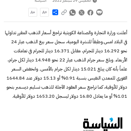
الخميس 29 سبتمبر 2022
السياسة
Share
أعلنت وزارة التجارة والصناعة الكويتية تراجع أسعار الذهب المقرر تداولها
في البلاد امس.وطبقاً للنشرة اليومية، سجل سعر بيع الذهب عيار 24
نحو 16.292 دينار للجرام، مقابل 16.371 دينار للجرام في تعاملات
الأربعاء. وبلغ سعر جرام الذهب عيار 22 نحو 14.948 دينار لكل جرام،
علماً بأنه كان يبلغ 15.021 دينار لكل جرام بالأمس. وانخفض السعر
الفوري للمعدن النفيس بنسبة 0.91% أو 15.13 دولار عند 1644.84
دولار للأوقية، كما تراجع سعر العقود الآجلة للذهب تسليم ديسمبر بنحو
1.01% أو ما يعادل 16.80 دولار ليسجل 1653.20 دولار للأوقية.