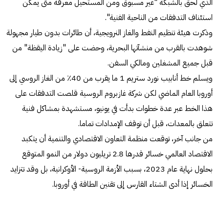
الذي لحق بالشبكة "غير مسبوق ومن المستحيل معرفة متى يمكن
استئناف التدفقات من الناحية الفنية".
وذكرت هيئة تنظيم النفط والغاز النرويجية، أن طائرات بدون طيار مجهولة
شوهدت بالقرب من منشآتها البحرية، وحضت على "زيادة اليقظة" من
قبل جميع المشغلين ومالكي السفن.
ويسلم خط أنابيب نورد ستريم 1 ما يقرب من 40٪ من الغاز الروسي إلى
أوروبا العام الماضي لكن شركة غازبروم الروسية قلصت التدفقات على
هذا الخط عبر عدة خطوات بدأت في يونيو، مستشهدة بمشاكل فنية
تتعلق بالمعدات، قبل أن توقف الإمدادات تماما.
من جانب آخر، توقعت منظمة التعاون الاقتصادي والتنمية أن يتكبد
الاقتصاد العالمي خسائر قدرها 2.8 تريليون دولار من النمو المتوقع
بحلول نهاية عام 2023، بسبب الأزمة الروسية- الأوكرانية، بل وقد تتزايد
الخسائر إذا أدى الشتاء القارس إلى تقنين الطاقة في أوروبا.