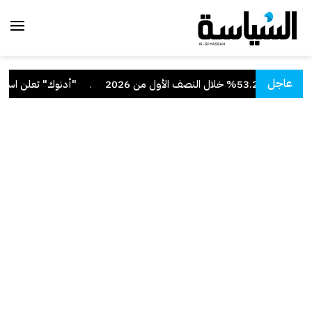
عاجل
ف الأول من 2026
.
"أدنوك" تعلن استهداف