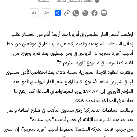
الثلاثاء 27 سبتمبر 2022
السياسة
Share
ارتفعت أسعار الغاز الطبيعي في أوروبا بعد أربعة أيام من الخسائر عقب
إعلان السلطات السويدية والدنماركية عن تسرب غاز في موقعين من خط
أنابيب "نورد ستريم 1" الروسي في بحر البلطيق، بعد فترة وجيزة من
اكتشاف تسريب في مشروع "نورد ستريم 2".
وقفزت العقود الآجلة المعيارية بنسبة 12٪، بعد انخفاضها لأدنى مستوى
لها في شهرين بداية الأسبوع، فيما ارتفع سعر الغاز الهولندي الذي يعد
المؤشر الأوروبي إلى 194.74 يورو للميغاواط في الساعة، كما ارتفع ما
يعادله في المملكة المتحدة 8.6٪.
وطلبت السلطات الدنماركية رفع مستوى التأهب في قطاع الطاقة والغاز
بعد حدوث التسريبات الثلاثة في خطي أنابيب "نورد ستريم".
من جهتها، قالت الشركة المشغلة لخطوط أنابيب "نورد ستريم"، إن الضرر