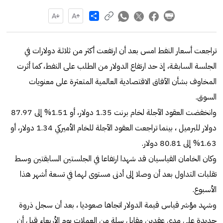
Share
تراجعت أسعار النفط امس بعد أن ارتفعت أكثر من ثلاثـة دولارات في
الجلسة السابـقـة، إذ حد ارتفاع الدولار من الطلب على النفط، كما أثرت
المخاوف بشأن الآفاق الاقتصادية العالمية المتعثرة على معنويات
السوق.
وانخفضت العقود الآجلة لخام برنت 1.35 دولار، أو 1.51% إلى 87.97
دولار للبرميل ، بينما تراجعت العقود الآجلة للخام الأميركي 1.34 دولار، أو
1.63% إلى 80.81 دولار.
وكان الخامان القياسيان قد شهدا ارتفاعا في الجلستين السابقتين وسط
تقلبات التداول بعد أن وصلا إلى أدنى مستوى لهما في تسعة أشهر هذا
الأسبوع.
وشهد مؤشر قياس قيمة الدولار اتجاها صعوديا ، بعد أن سجل ذروة
جديدة على مدى عقدين مقابل سلة من العملات يوم الأربعاء قبل أن