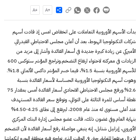
Share
بدأت الأسهم الأوروبية التعاملات على انخفاض امس إذ قادت أسهم
شركات التكنولوجيا الهبوط، بعد أن أعلن مجلس الاحتياطي الفيدرالي
الأميركي عن زيادة كبيرة جديدة في أسعار الفائدة وأشار إلى مزيد من
الزيادات في معركته لاحتواء ارتفاع التضخم.وتراجع المؤشر ستوكس 600
للأسهم الأوروبية بنسبة 1.5%، فيما خسر المؤشر داكس الألماني 1.8%.
وهوت أسهم التكنولوجيا الأوروبية الحساسة لأسعار الفائدة بنسبة
2.6%.ورفع مجلس الاحتياطي الاتحادي أسعار الفائدة أمس بمقدار 75
نقطة أساس للمرة الثالثة على التوالي، وتوقع سعر الفائدة المستهدف
عند أعلى مستوى له منذ عام 2008، ليرتفع إلى نطاق 4.25-4.50%
بنهاية العام.وفي غضون ذلك، قالت عضو مجلس إدارة البنك المركزي
الأوروبي، إيزابيل شنابل، إنه ينبغي مواصلة رفع أسعار الفائدة لأن التضخم
لا يزال مرتفعا للغاية، حتى في الوقت الذي تواجه فيه منطقة اليورو انكماشا