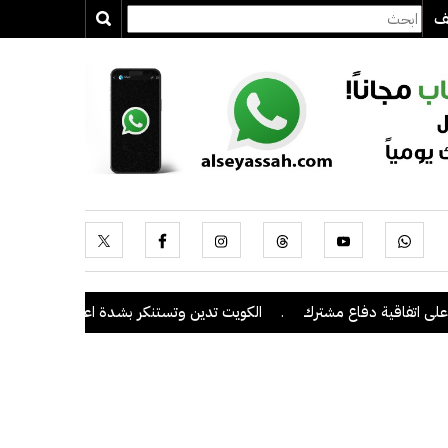
يف
تفاقية دفاع مشترك
.
الكويت تدين وتستنكر بشدة اعتداءات ميليشيا الحو