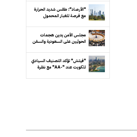
"الأرصاد": طقس شديد الحرارة
مع فرصة للغبار المحمول
مجلس الأمن يدين هجمات
الحوثيين على السعودية والسفن
التجارية
"فيتش" تؤكد التصنيف السيادي
للكويت عند "-AA" مع نظرة
مستقبلية مستقرة