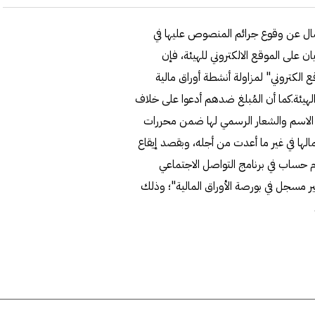
اغات إلى نيابة سوق المال عن وقوع جرائم المنصوص عليها في
سنة 2010 وتعديلاته.ووفق بيان على الموقع الالكتروني للهيئة، فإن
 الكتروني" لمزاولة أنشطة أوراق مالية
هيئة.كما أن المُبلغ ضدهم أدعوا على خلاف
 الاسم والشعار الرسمي لها ضمن محررات
لها في غير ما أعدت من أجله، وبقصد إيقاع
دام حساب في برنامج التواصل الاجتماعي
ير مسجل في بورصة الأوراق المالية"؛ وذلك