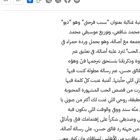
ة غنائية بعنوان "سبب فرحتي" وهو "ديو"
 محمد شافعي، وتوزيع موسيقي محمد
معه مع أصالة، وهو يحمل وردة حمراء في
لحب".لترد عليه أصالة، في تعليق عبر
وة وذكرياتنا بتستحق نترجمها فنّ وهوّه
فائق حسن، عبر رسالة مطولة كتبت فيها:
 اللي حلّيتها.. أغنية عنيت كلّ كلمة فيها
 صارت من قصص الحب المشهورة المحبوبة
حقيقة، روحي اللي غنت لك أكتر من صوتي يا
 منّه سند ووفي والوقت اللي بنكون فيه
صديقي شكراً على إهتمامك فيّي وبأدائي
ي".من جهته رد فائق حسن، على رسالة أصالة،
غاني واقرب من الأنفاس اشتاقك وإن كنتي معي