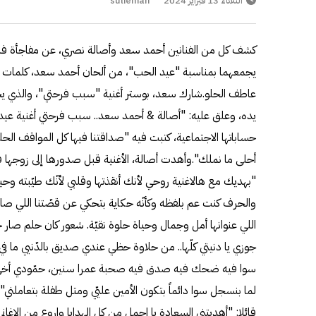
الثلاثاء 13 فبراير 2024
sulieman
كشف كل من الفنانين أحمد سعد وأصالة نصري، عن مفاجأة فني
يجمعهما بمناسبة "عيد الحب"، من ألحان أحمد سعد، كلمات
عاطف الحلو.شارك سعد، بوستر أغنية "سبب فرحتي"، والذي يج
يده، وعلق عليه: "أصالة & أحمد سعد.. سبب فرحتي أغنية عيد ا
حساباتها الاجتماعية، كتبت فيه "صداقتنا فيها كل المواقف الحل
أحلى ما نملك".وأهدت أصالة، الأغنية قبل صدورها إلى زوجها 
"بهديك مع هالاغنية روحي لأنك أنقذتها وقلبي لأنّك طيّبته وحياتي
والحرف كنت عم بلفظه وكأنّه حكاية بتحكي عن قصّتنا اللي
اللي عنوانها أمل وجمال وحياة حلوة نقيّة. شعور كان حلم صار 
جوزي يا دنيتي كلّها.. من حلاوة حظي عندي صديق بالدّنيي ما في
سوا فيه ضحك فيه صدق فيه صحبة عمرا سنين، حمّودي أخي و
لما بنسجل سوا دائماً بتكون الأمين عليّي ومتل طفلة بتعاملن
قائلا: "أهديتني السعادة يا اجمل من كل الهدايا واروع من الا