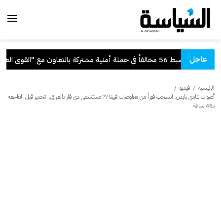
عاجل
ة": ضبط 56 مخالفاً في حملة أمنية مشتركة بالتعاون مع "القوى العاملة"
الرئيسية
/
فيديو
/
أصوات تنادي بايدن: انسحب فوراً من مفاوضات فيينا ?? مستشفى ذي قار بالعراق.. تحذير قبل الفاجعة
بـ48 ساعة