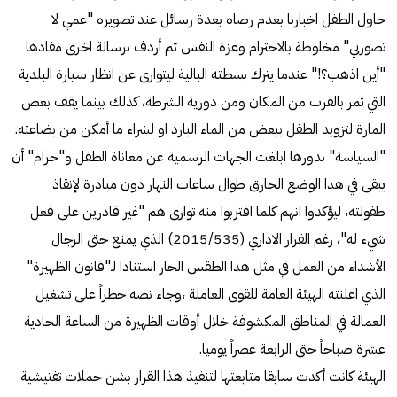
حاول الطفل اخبارنا بعدم رضاه بعدة رسائل عند تصويره "عمي لا
تصورني" مخلوطة بالاحترام وعزة النفس ثم أردف برسالة اخرى مفادها
"أين اذهب؟!" عندما يترك بسطته البالية ليتوارى عن انظار سيارة البلدية
التي تمر بالقرب من المكان ومن دورية الشرطة، كذلك بينما يقف بعض
المارة لتزويد الطفل ببعض من الماء البارد او لشراء ما أمكن من بضاعته.
"السياسة" بدورها ابلغت الجهات الرسمية عن معاناة الطفل و"حرام" أن
يبقى في هذا الوضع الحارق طوال ساعات النهار دون مبادرة لإنقاذ
طفولته، ليؤكدوا انهم كلما اقتربوا منه توارى هم "غير قادرين على فعل
شيء له"، رغم القرار الاداري (535/‏2015) الذي يمنع حتى الرجال
الأشداء من العمل في مثل هذا الطقس الحار استنادا لـ"قانون الظهيرة"
الذي اعلنته الهيئة العامة للقوى العاملة ،وجاء نصه حظراً على تشغيل
العمالة في المناطق المكشوفة خلال أوقات الظهيرة من الساعة الحادية
عشرة صباحاً حتى الرابعة عصراً يوميا.
الهيئة كانت أكدت سابقا متابعتها لتنفيذ هذا القرار بشن حملات تفتيشية