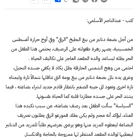
كتب - عبدالناصر الأسلمي:
من أجل بضعة دنانير من بيع البطيخ "الرقي" وفي أوج حرارة أغسطس
الخمسينية، يصهر زهرة طفولته على الرصيف، يحتمي هذا الطفل من
الحر بظله ليساعد والده المقعد العاجز على تكاليف الحياة .
احتمى من وهج الشمس الحارقة بظل يكاد لا يكفي جسده النحيل،
وعرق يده بلل بضعة دنانير من بيع يومه التي تناقلها شمالاً تارة وليمناه
تارة اخرى وتعود الى جيبه الصغير بانتظار قادم جديد لشراء بضاعته ، فيما
يشتد الحر على جسده مطاردا قلبه كما الحياة بقسوتها.
"السياسة" سألت الطفل بعد رصف بضاعته، عن سبب تكبده هذا
العناء، ليؤكد أنه مجبر ولم يكن بطلا، فموزعو الرقي يطلبون تصريف
البضاعة ليعطوه المزيد منها وهو يرضى بعرضهم طلباً للمزيد من الدنانير
ليعطيها لوالده المقعد المنتظر لها ممزوجة بالحاجة والانكسار.