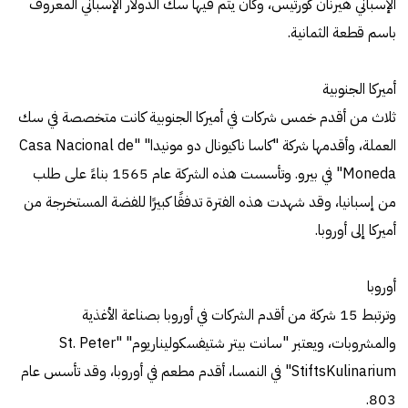
الإسباني هيرنان كورتيس، وكان يتم فيها سك الدولار الإسباني المعروف
باسم قطعة الثمانية.
أميركا الجنوبية
ثلاث من أقدم خمس شركات في أميركا الجنوبية كانت متخصصة في سك
العملة، وأقدمها شركة "كاسا ناكيونال دو مونيدا" "Casa Nacional de
Moneda" في بيرو. وتأسست هذه الشركة عام 1565 بناءً على طلب
من إسبانيا، وقد شهدت هذه الفترة تدفقًا كبيرًا للفضة المستخرجة من
أميركا إلى أوروبا.
أوروبا
وترتبط 15 شركة من أقدم الشركات في أوروبا بصناعة الأغذية
والمشروبات، ويعتبر "سانت بيتر شتيفسكوليناريوم" "St. Peter
StiftsKulinarium" في النمسا، أقدم مطعم في أوروبا، وقد تأسس عام
803.