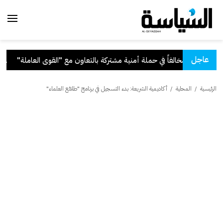
عاجل
التعاون مع "القوى العاملة"
.
قرا
الرئيسية
/
المحلية
/
أكاديمية الشريعة: بدء التسجيل في برنامج "طلائع العلماء"