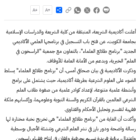
Share
أعلنت أكاديمية الشريعة، المنبثقة من كلية الشريعة والدراسات الإسلامية
بجامعة الكويت، عن فتح باب التسجيل في برنامجها العلمي الأكاديمي
الجديد "برنامج طلائع العلماء"، بالتعاون مع جمعية "الراسخون في
العلم" الخيرية، وبدعم من الأمانة العامة للأوقاف.
وذكرت الأكاديمية في بيان صحافي أمس، أن "برنامج طلائع العلماء" يسلط
الضوء على العلوم الشرعية بطريقة أكاديمية، حيث يشتمل على برامج
وأنشطة علمية متنوعة، لإعداد كوادر علمية من صفوة طلاب العلم
الشرعي العالمين بالقرآن الكريم والسنة النبوية وعلومهما، وإكسابهم ملكة
فقهية لتفسير وتحليل الأحكام والفتاوى.
وأكدت أن الغاية من "برنامج طلائع العلماء" هي تخريج نخبة مختارة لها
رسالة واضحة ودور بارز في نشر العلم الشرعي وتنشئة الأجيال بوسطية
واعتدال، برؤية فريدة تسهم بحرفية وإتقان في إنتاج فقهاء راسخين