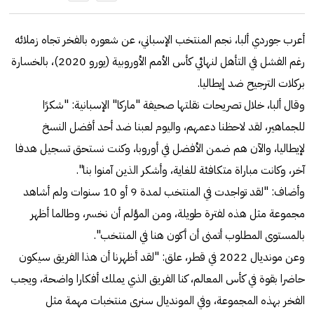
أعرب جوردي ألبا، نجم المنتخب الإسباني، عن شعوره بالفخر تجاه زملائه
رغم الفشل في التأهل لنهائي كأس الأمم الأوروبية (يورو 2020)، بالخسارة
بركلات الترجيح ضد إيطاليا.
وقال ألبا، خلال تصريحات نقلتها صحيفة "ماركا" الإسبانية: "شكرًا
للجماهير، لقد لاحظنا دعمهم، واليوم لعبنا ضد أحد أفضل النسخ
لإيطاليا، والآن هم ضمن الأفضل في أوروبا، وكنت نستحق تسجيل هدفا
آخر، وكانت مباراة متكافئة للغاية، وأشكر الذين آمنوا بنا".
وأضاف: "لقد تواجدت في المنتخب لمدة 9 أو 10 سنوات ولم أشاهد
مجموعة مثل هذه لفترة طويلة، ومن المؤلم أن نخسر، وطالما أظهر
بالمستوى المطلوب أتمنى أن أكون هنا في المنتخب".
وعن مونديال 2022 في قطر، علق: "لقد أظهرنا أن هذا الفريق سيكون
حاضرا بقوة في كأس المعالم، كنا الفريق الذي يملك أفكارا واضحة، ويجب
الفخر بهذه المجموعة، وفي المونديال سنرى منتخبات مهمة مثل