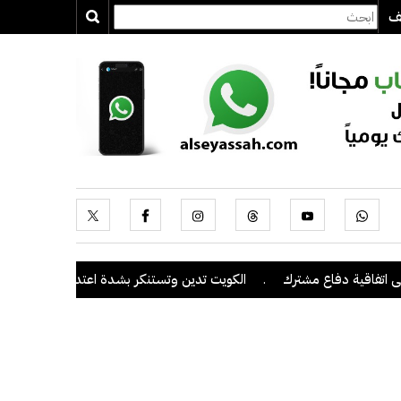
يف
ة دفاع مشترك
.
الكويت تدين وتستنكر بشدة اعتداءات ميليشيا الحوثي عل