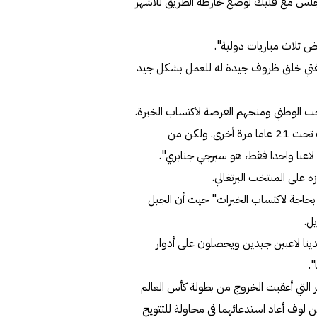
سيجلس مع فليك لوضع خارطة الطريق للأشهر
ض ثلاث مباريات دولية".
يفتي خلق ظروف جيدة له للعمل بشكل جيد
خب الوطني ومنحهم الفرصة لاكتساب الخبرة.
وقال: "أود أن نكون قادرين على ضم المزيد من لاعبي منتخب تحت 21 عاما مرة أخرى. ولكن من
وا بحاجة لاكتساب الخبرات" حيث أن الجيل
دينا لاعبين جيدين ويحصلون على أدوار
.
ر التي أعقبت الخروج من بطولة كأس العالم
ن لوف أعاد استدعائهما في محاولة للتتويج