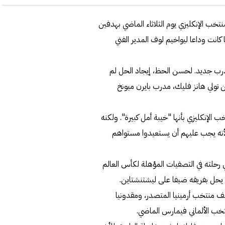
لمنتخب الإنكليزي يوم الثلاثاء الماضي بهدفين
يورو 2020" فقط ولكنها أيضا كانت وداعا ليواخيم لوف المدير الفني
البحث عن مدرب جديد. لحسن الحظ، إيجاد الحل لم
 تولي هانز فليك، مدرب بايرن ميونخ
 الإنكليزي بأنها "خيبة أمل كبيرة". ولكنه
 لأنه يجب عليهم أن يستعيدوا مستواهم
 رحلته في التصفيات المؤهلة لكأس العالم
لف منتخب أرمينيا المتصدر، ومقدونيا
نتخب الألماني فيمارس الماضي.