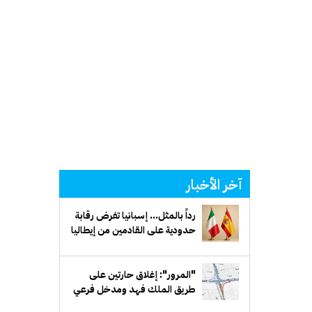
آخر الأخبار
رداً بالمثل... إسبانيا تفرض رقابة
حدودية على القادمين من إيطاليا
"المرور": إغلاق حارتين على
طريق الملك فهد ومدخل فرعي
مقابل بيان لمدة أسبوع