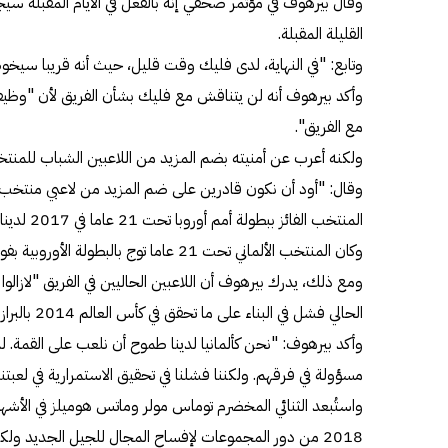
وقال بيرهوف في مؤتمر صحفي إنه بالفعل في الأيام المقبلة 
القليلة المقبلة.
وتابع: "في النهاية، لدى فليك وقت قليل، حيث أنه قريبا سيخو
وأكد بيرهوف أنه لن يتناقش مع فليك بشأن الفريق لأن "وظ
مع الفريق".
ولكنه أعرب عن أمنيته بضم المزيد من اللاعبين الشباب للمنت
المنتخب الفائز ببطولة أمم أوروبا تحت 21 عاما في 2017 لدينا لاعبا واحدا فقط، هو سيرجي جنابري".
وكان المنتخب الألماني تحت 21 عاما توج بالبطولة الأوروبية بفوزه على المنتخب البرتغالي.
ومع ذلك، يدرك بيرهوف أن اللاعبين الحاليين في الفريق "لازال
الحالي فشل في البناء على ما تحقق في كأس العالم 2014 بالبرازيل.
وأكد بيرهوف: "نحن كألمانيا لدينا طموح أن نلعب على القمة. ل
مسؤولة في فرقهم. ولكننا فشلنا في تحقيق الاستمرارية في لعبتنا"
واستُبعد الثنائي المخضرم توماس مولر وماتس هوميلز في الأشه
2018 من دور المجموعات لإفساح المجال للجيل الجديد ولك