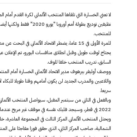
لا تعني الخسارة التي تلقاها المنتخب الألماني لكرة القدم أمام ا
نظيفين توديع بطولة أمم أوروبا "
للمنتخب.
للمرة الأولى في 15 عاما، يضطر الاتحاد الألماني في 
يحتاج لوقت طويل وقبل انطلاق منافسات اليورو، تم الإعلان عن
السابق، تدريب المنتخب خلفا للوف.
ووصف أوليفر بيرهوف مدير الاتحاد الألماني الخسارة أمام المنتخب
واللاعبين والمدرب الجديد لن يكون أمامهم وقتا طويلا للبكاء
سريعا.
وبالفعل في الثاني من سبتمبر المقبل، سيواصل المنتخب الألماني
2022 في قطر، وسيجد فليك نفسه في موقف غير مريح عندما يحل بفريقه ضيفا على ليشتنشتاين.
ويحتل المنتخب الألماني المركز الثالث في المجموعة العاشرة، خ
الشمالية، صاحب المركز الثاني، الذي حقق فوزا مفاجئا على الم