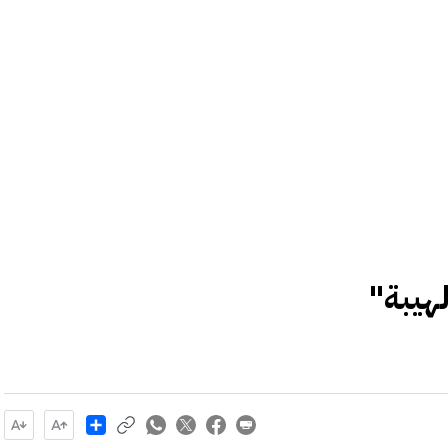
لهيبة"
Share