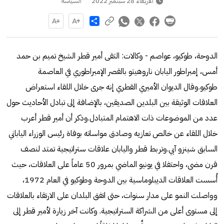
الأربعاء 28 سبتمبر 2022
السياسة
Share
الدوحة، طوكيو، عواصم - وكالات: التقى أمير قطر الشيخ تميم بن حمد
أمس، إمبراطور اليابان ناروهيتو بالقصر الإمبراطوري في العاصمة
طوكيو.وقال الديوان الأميري القطري إنه جرى خلال اللقاء استعراض
العلاقات الوثيقة بين البلدين الصديقين، بالإضافة إلى تبادل الأحاديث حول
عدد من الموضوعات ذات الاهتمام المتبادل.وذكر أن أمير قطر أعرب
خلال اللقاء عن خالص تعازيه وصادق مواساته بوفاة رئيس الوزراء الياباني
السابق شينزو آبي.وتربط قطر واليابان علاقات ستراتيجية تمتد لنصف
قرن مضى، واحتفلا في يونيو الماضي بمرور 50 عاماً على العلاقات، حيث
أُسست العلاقات الديبلوماسية بين الدوحة وطوكيو في العام 1972،
وواصلت النمو على مدار سنوات، حتى اتفق البلدان على الارتقاء بالعلاقات
إلى مستوى أعلى من الشراكة الستراتيجية. وكانت آخر زيارة لأمير قطر إلى