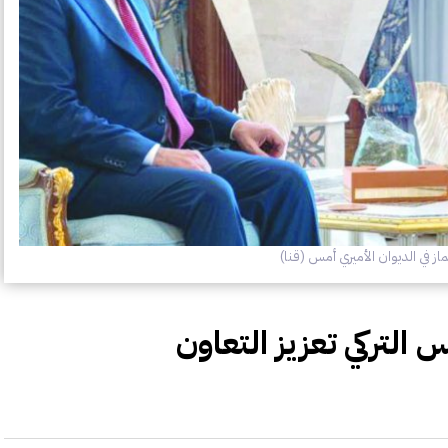
ز في الديوان الأميري أمس (قنا)
التركي تعزيز التعاون