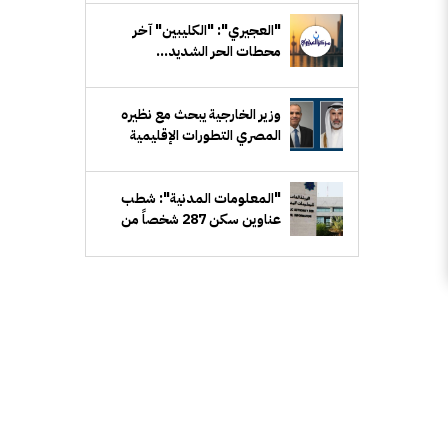
"العجيري": "الكليبين" آخر
محطات الحر الشديد...
و"سهيل" يلوح في الأفق
وزير الخارجية يبحث مع نظيره
المصري التطورات الإقليمية
وجهود تعزيز الأمن في المنطقة
"المعلومات المدنية": شطب
عناوين سكن 287 شخصاً من
السجلات