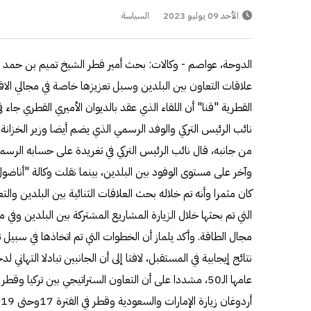
الأحد 09 يوليو 2023
السياسة
الدوحة، عواصم - وكالات: بحث أمير قطر الشيخ تميم بن حمد م
علاقات التعاون بين البلدين وسبل تعزيزها خاصة في مجالي الاقتص
القطرية "قنا" أن اللقاء الذي عقد بالديوان الأميري القطري جاء في
نائب الرئيس التركي والوفد الرسمي الذي يضم أيضا وزير الخزانة
من جانبه، قال نائب الرئيس التركي في تغريدة على حسابه الرسمي
وآخر على مستوى الوفود بين البلدين، بينما نقلت وكالة "أناضول" ا
كان مثمرا وأنه تم خلاله بحث العلاقات الثنائية بين البلدين وال
التي تم بحثها خلال الزيارة المشاريع المشتركة بين البلدين وفي 
مجال الطاقة. وأكد يلماز أن الخطوات التي تم اتخاذها في سبيل
نتائج إيجابية في المستقبل، لافتا إلى أن الجانبين تبادلا التهاني 
عامها الـ50، مشددا على أن التعاون الستراتيجي بين تركيا 
أ