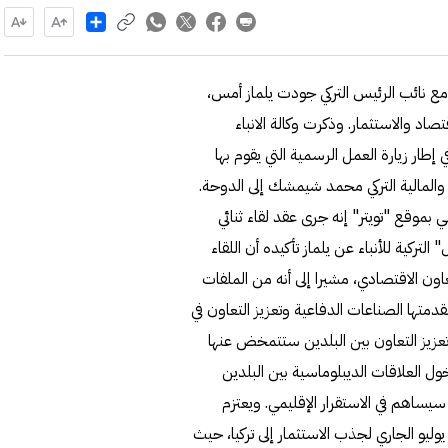
Share
ع نائب الرئيس التركي جودت يلماز أمس،
اد والاستثمار. وذكرت وكالة الانباء
 إطار زيارة العمل الرسمية التي يقوم بها
 والمالية التركي محمد شيمشك إلى الدوحة.
 بموقع "تويتر" إنه جرى عقد لقاء ثنائي
لتركية للأنباء عن يلماز تأكيده أن اللقاء
تعاون الاقتصادي، مشيرا إلى أنه من الملفات
مقدمتها الصناعات الدفاعية وتعزيز التعاون في
 تعزيز التعاون بين البلدين ستتمخض عنها
لدخول العلاقات الديبلوماسية بين البلدين
وقطر سيساهم في الاستقرار الإقليمي. ويعتزم
ردوغان زيارة الإمارات والسعودية وقطر في الفترة 17وحتى 19 يوليو الجاري لجذب الاستثمار إلى تركيا، حيث