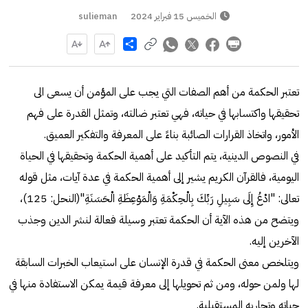
الخميس 15 فبراير 2024
sulieman
Share
تعتبر الحكمة من أهم الصفات التي يجب على المؤمن أن يسعى الى
تحقيقها واكتسابها في حياته، فهي تعتبر ضالته، وتمثل القدرة على فهم
الأمور، واتخاذ القرارات الصائبة بناءً على المعرفة والتفكير العميق.
في النصوص الدينية، يتم التأكيد على أهمية الحكمة وتحقيقها في الحياة
اليومية، فالقرآن الكريم يشير إلى أهمية الحكمة في عدة آيات، مثل قوله
تعالى: "ادْعُ إِلَى سَبِيلِ رَبِّكَ بِالْحِكْمَةِ وَالْمَوْعِظَةِ الْحَسَنَةِ"(النحل: 125)،
ويتضح من هذه الآية أن الحكمة تعتبر وسيلة فعالة لنشر الدين وجذب
الآخرين إليه.
ويتلخص معنى الحكمة في قدرة الإنسان على استيعاب الخبرات السابقة
لها ولمن حوله، ومن ثم تحويلها إلى معرفة قيمة يمكن الاستفادة منها في
حياته وتجاربه المستقبلية.