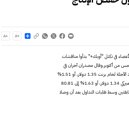
Share
لأعضاء في تكتل "أوبك+" بدأوا مناقشات
مس من أكتوبر.وقال مصدران آخران في
أوبك+ إن كبار الأعضاء في التكتل ناقشوا الأمر. وانخفضت العقود الآجلة لخام برنت 1.35 دولار، أو 1.51%
إلى 87.97 دولار للبرميل،، بينما تراجعت العقود الآجلة للخام الأميركي 1.34 دولار، أو 1.63% إلى 80.81
سابقتين وسط تقلبات التداول بعد أن وصلا