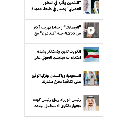
"التثمين وأثره في التطور
العمراني" يصدر في طبعة جديدة
مَزيدة
"الجمارك": إحباط تهريب أكثر
من 4.255 حبة "كبتاغون" مع
مسافر قادم من سورية
الكويت تدين وتستنكر بشدة
اعتداءات ميليشيا الحوثي على
منطقة نجران السعودية
السعودية وباكستان وتركيا توقع
على اتفاقية دفاع مشترك
رئيس الوزراء يهنئ رئيس كوت
ديفوار بذكرى الاستقلال لبلاده