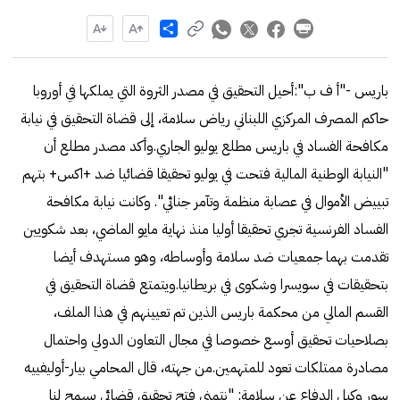
Share
باريس -"أ ف ب":أحيل التحقيق في مصدر الثروة التي يملكها في أوروبا
حاكم المصرف المركزي اللبناني رياض سلامة، إلى قضاة التحقيق في نيابة
مكافحة الفساد في باريس مطلع يوليو الجاري.وأكد مصدر مطلع أن
"النيابة الوطنية المالية فتحت في يوليو تحقيقا قضائيا ضد +اكس+ بتهم
تبييض الأموال في عصابة منظمة وتآمر جنائي". وكانت نيابة مكافحة
الفساد الفرنسية تجري تحقيقا أوليا منذ نهاية مايو الماضي، بعد شكويين
تقدمت بهما جمعيات ضد سلامة وأوساطه، وهو مستهدف أيضا
بتحقيقات في سويسرا وشكوى في بريطانيا.ويتمتع قضاة التحقيق في
القسم المالي من محكمة باريس الذين تم تعيينهم في هذا الملف،
بصلاحيات تحقيق أوسع خصوصا في مجال التعاون الدولي واحتمال
مصادرة ممتلكات تعود للمتهمين.من جهته، قال المحامي بيار-أوليفييه
سور وكيل الدفاع عن سلامة: "نتمنى فتح تحقيق قضائي يسمح لنا