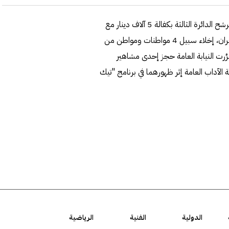
قرَّرَ النائب العام المستشار سعد الصفران، أمس، إخلاء سبيل مرشح الدائرة الثالثة بكفالة 5 آلاف دينار مع
منعه من السفر في قضية شراء الأصوات.كما قرَّر المستشار الصفران، إخلاء سبيل 4 مواطنات ومواطن من
ق متصل، قرَّرت النيابة العامة حجز إحدى مشاهير
الآداب العامة إثر ظهورهما في برنامج "تيك
الدولية
الفنية
الرياضية