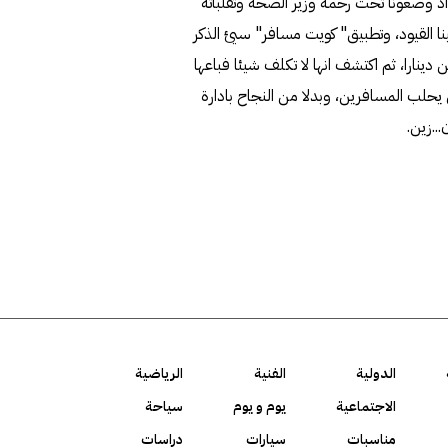
 وضعونا تحت رحمة وزير الصحة وتقلباته
نا القيود، وتطبيق" كويت مسافر" سيئ الذكر
ارًا، ثم بعشرين دينارا، ثم اكتشف انها لا تكلف شيئا فباعها
 يحلب المسافرين، وبدلا من النجاح بادارة
..زين.
الدولية
الفنية
الرياضية
الاجتماعية
يوم و يوم
سياحة
مناسبات
سيارات
دراسات