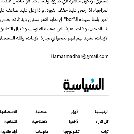
مستوى، وتكون جاهزة لاي طارئ، وليس كما هو حاصل عندنا، اذ
المزاجية، اذا رضي علينا خفف القيود، واذا زعل علينا ضاعف علي
الذي باعنا شهادة الـ"bcr" في بداية الامر بستين دين
لنا بالمجان، ولا احد يعرف اين ذهبت الفلوس، ولا يزال التطبيق
الازمات، نشهد لهم انهم نجحوا في تجارة الازمات، والله المستعان.
Hamatmadhar@gmail.com
الرئيسية
الأولى
المحلية
الاقتصادية
كل الآراء
الأخيرة
الافتتاحية
الثقافية
تراث
تكنولوجيا
منوعات
آراء طلابية