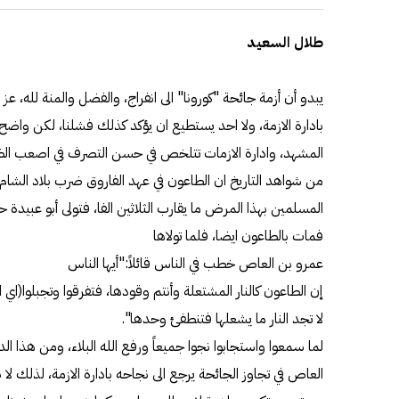
طلال السعيد
يبدو أن أزمة جائحة "كورونا" الى انفراج، والفضل والمنة لله، عز
بادارة الازمة، ولا احد يستطيع ان يؤكد كذلك فشلنا، لكن واضح ج
المشهد، وادارة الازمات تتلخص في حسن التصرف في اصعب الظ
من شواهد التاريخ ان الطاعون في عهد الفاروق ضرب بلاد الشام 
المسلمين بهذا المرض ما يقارب الثلاثين الفا، فتولى أبو عبيدة 
فمات بالطاعون ايضا، فلما تولاها
عمرو بن العاص خطب في الناس قائلاً:"أيها الناس
إن الطاعون كالنار المشتعلة وأنتم وقودها، فتفرقوا وتجبلوا(اي 
لا تجد النار ما يشعلها فتنطفئ وحدها".
لما سمعوا واستجابوا نجوا جميعاً ورفع الله البلاء، ومن هذا 
العاص في تجاوز الجائحة يرجع الى نجاحه بادارة الازمة، لذلك ل