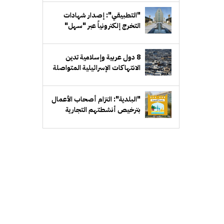
"التطبيقي": إصدار شهادات
التخرج إلكترونياً عبر "سهل"
8 دول عربية وإسلامية تدين
الانتهاكات الإسرائيلية المتواصلة
في غزة: خرق للخطة الشاملة
لإنهاء النزاع
"البلدية": التزام أصحاب الأعمال
بترخيص أنشطتهم التجارية
ضمان للاستدامة وحماية
للاستثمارات