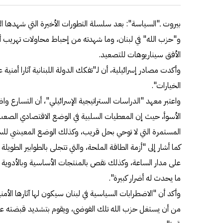
بيروت ـ"السياسة": بعد سلسلة التطورات الأخيرة التي شهدها ا
و"حزب الله" في لبنان، وما شهدته من إحباط محاولات تهريب 
الأفق سيناريوهات للتصعيد.
وأكدت مصادر إسرائيلية، أن لـ"تفكك الدولة اللبنانية آثارا أمنية
الخيارات".
واعتبر معهد "الدراسات الستراتيجية الإسرائيلي"، أن التسارع وا
الأسوأ، حيث إن المعطيات السلبية في الوضع الاقتصادي الصعب،
المستمرة التي لا توحي بحل قريب، وكذلك الوضع المعيشي للسكان 
كما أشار إلى "أزمة الطاقة الملحة، والتي تتجلى بالطوابير الطويلة
على مدار الساعة، وكذلك نقص بالمنتجات الأساسية وبالأدوية وار
ما يحدث له أضرار كبيرة".
وأكد أن "الاضطرابات السياسية في لبنان سيكون لها آثارها الأ
من أن يستغل حزب الله تلك الفوضى، ويقوم بتشديد قبضته على البلا