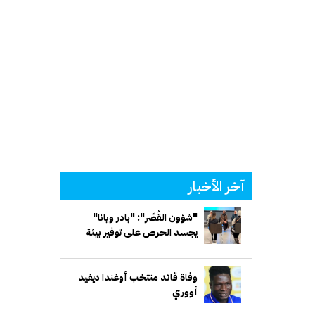
آخر الأخبار
"شؤون القُصّر": "بادر ويانا"
يجسد الحرص على توفير بيئة
تعليمية وترفيهية متكاملة
للمشمولين بالرعاية
وفاة قائد منتخب أوغندا ديفيد
أووري