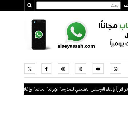
يف
اً بإلغاء الترخيص التعليمي للمدرسة الإيرانية الخاصة وإغلاقها
.
"الداخلية": ضبط 56 مخالفاً في حملة أمنية مشت