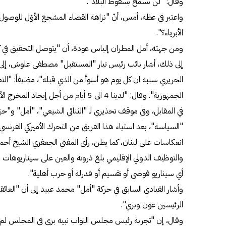
وقال: "لن نسمح بسقوط البلاد".
واعتبر في عظة، أمس، أنّ "نزاهة القضاء المشجع الأوّل للوصول إل
الأبرياء؟".
ومن جهته، أمل المطران إلياس عودة، أن "يتوصل التحقيق في كارث
إلى ذلك، أشار نائب رئيس تيار "المستقبل" مصطفى علوش، إلى
الحريري سببه ان كل يوم هو أسوأ من الذي قبله"، مضيفاً: "
الجمهورية". وقال: "لدينا 4 الى 5 أيام من أجل إيجاد المخرج الأخير قبل البتّ بالاعتذار".
في المقابل، وفي موقف تحذيري لـ "الثنائي الشيعي"، "أمل" و"حز
"السياسة"، بعد استياء هذا الفريق من التحرك الأميركي الفرنس
انعكاسات على لبنان، كما يظن، رأى المفتي الجعفري الشيخ أحمد
والتوظيف الدولي الإقليمي بلغ ذروته والعين على سيناريوهات
أي سيناريو فوضى أو تقسيم أو فدرلة أو حرب أهلية".
وأشار القيادي السابق في حركة "أمل" محمد عبيد إلى أن "العائق
الرئيسين عون وبري".
وقال، إن "تجربة رئيس مجلس النواب نبيه بري في المجلس لم 