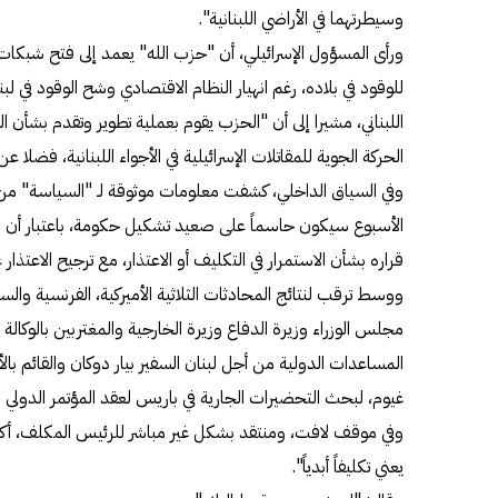
وسيطرتهما في الأراضي اللبنانية".
ورأى المسؤول الإسرائيلي، أن "حزب الله" يعمد إلى فتح شبكا
للوقود في بلاده، رغم انهيار النظام الاقتصادي وشح الوقود في 
اللبناني، مشيرا إلى أن "الحزب يقوم بعملية تطوير وتقدم بشأن ا
الحركة الجوية للمقاتلات الإسرائيلية في الأجواء اللبنانية، فضلا ع
وفي السياق الداخلي، كشفت معلومات موثوقة لـ "السياسة" من م
الأسبوع سيكون حاسماً على صعيد تشكيل حكومة، باعتبار أن 
قراره بشأن الاستمرار في التكليف أو الاعتذار، مع ترجيح الاعتذا
ووسط ترقب لنتائج المحادثات الثلاثية الأميركية، الفرنسية وال
مجلس الوزراء وزيرة الدفاع وزيرة الخارجية والمغتربين بالوكال
المساعدات الدولية من أجل لبنان السفير بيار دوكان والقائم بال
غيوم، لبحث التحضيرات الجارية في باريس لعقد المؤتمر الدولي الثالث لدعم لب
وفي موقف لافت، ومنتقد بشكل غير مباشر للرئيس المكلف، أكد ا
يعني تكليفاً أبدياً".