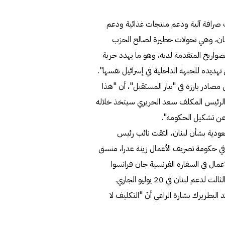
ت صرافة آلية ودعم منتجات غذائية ودعم
لبنان، وهي تحولات خطيرة لصالح الحزب
لصواريخ المتقدمة لديه، وهو ما يهدد حرية
ن تهديده للجبهة الداخلية في إسرائيل نفسها".
صادر بارزة في "تيار المستقبل"، أن "هذا
الرئيس المكلف سعد الحريري سيتخذ خلاله
ر عن تشكيل الحكومة".
سعودية بشأن لبنان، التقت نائب رئيس
ة في حكومة تصريف الأعمال زينة عدرا، منسق
أعمال في السفارة الفرنسية جان فرانسوا
نان في 20 يوليو الجاري.
لبطريرك بشارة الراعي أنّ "التكليف لا