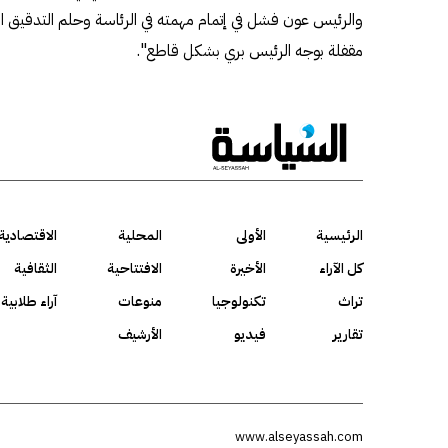
والرئيس عون فشل في إتمام مهمته في الرئاسة وحلم التدقيق الجن
مقفلة بوجه الرئيس بري بشكل قاطع".
الرئيسية
الأولى
المحلية
الاقتصادية
كل الآراء
الأخيرة
الافتتاحية
الثقافية
تراث
تكنولوجيا
منوعات
آراء طلابية
تقارير
فيديو
الأرشيف
www.alseyassah.com