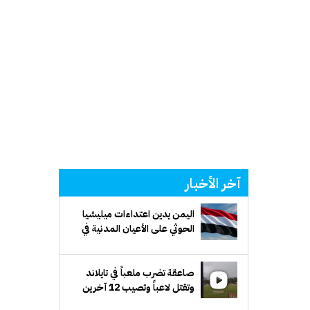
آخر الأخبار
اليمن يدين اعتداءات ميليشيا
الحوثي على الأعيان المدنية في
نجران بالسعودية
صاعقة تضرب ملعباً في تايلاند
وتقتل لاعباً وتصيب 12 آخرين