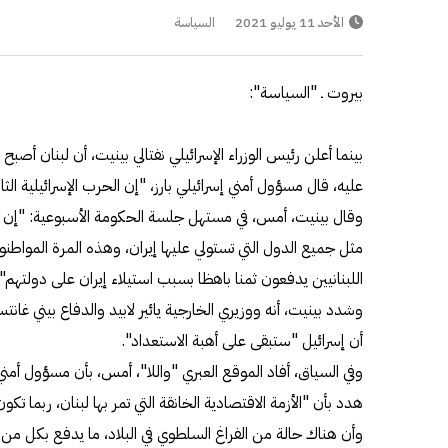
الأحد 11 يوليو 2021
السياسة
بيروت ـ "السياسة":
بينما أعلن رئيس الوزراء الإسرائيلي نفتالي بينيت، أن لبنان أصبح ح
عليه، قال مسؤول أمني إسرائيلي بارز، "إن الحرب الإسرائيلية 
وقال بينيت، أمس، في مستهل جلسة الحكومة الأسبوعية: "إن الدول
مثل جميع الدول التي تستولي عليها إيران، وهذه المرة المواطنو
اللبنانيين يدفعون ثمنا باهظا بسبب استيلاء إيران على دولتهم".
وشدد بينيت، أنه ووزيري الخارجية يائير لابيد والدفاع بيني غا
أن إسرائيل "ستبقى على أهبة الاستعداد".
وفي السياق، أفاد الموقع العبري "واللا"، أمس، بأن مسؤول أمن
هدد بأن "الأزمة الاقتصادية الخانقة التي تمر بها لبنان، ربما تك
وأن هناك حالة من الفراغ السلطوي في البلاد، ما يدفع بكل من 