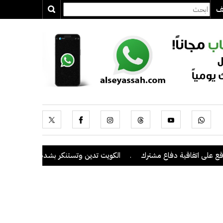
يف
لى اتفاقية دفاع مشترك
.
الكويت تدين وتستنكر بشدة اعتداءات ميليشيا 