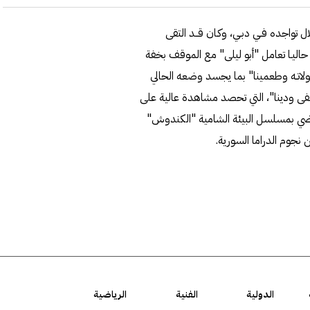
 تواجده فـي دبـي، وكـان قــد التقى
ليـا تعامل "أبو ليلى" مع الموقف بخفة
ولاتـه وطعمينا" بما يجسد وضعه الحالي
مشفى ودينا"، التي تحصد مشاهدة عالية على
اضي بمسلسل البيئة الشامية "الكندوش"
جوم الدراما السورية.
الدولية
الفنية
الرياضية