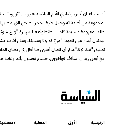
أصيب الفنان أيمن رضا، في الأيام الماضية بفيروس "كورونا"، خلال
بمجموعة من أصدقائه.وخلال فترة الحجر الصحي التي يقضيـها حا
ظله المعهودة مستبدلا كلمـات طقطـوقتـه الشهيــرة "وزع شـوكـ
ليدندن أيمن على العـود: "وزع كـورونا وعـدينـا.. وعلى أقرب 
تطبيق "تيك توك".يذكر أن الفنان أيمن رضا أطل في رمضان الم
مع أيمن زيدان، سلاف فواخرجي، حسام تحسين بك، ونخبة من ن
الرئيسية
الأولى
المحلية
الاقتصادية