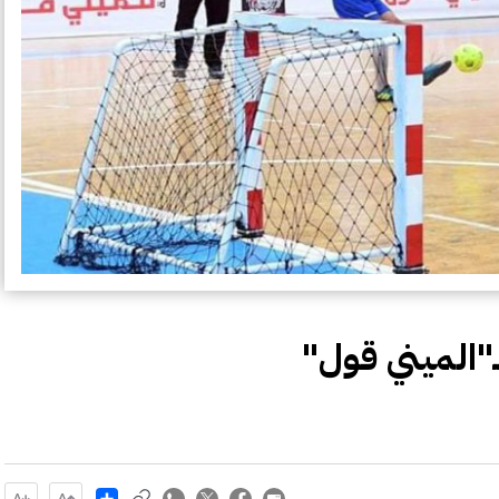
"الميني قول"
Share