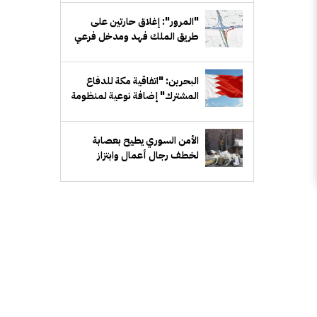
"المرور": إغلاق حارتين على
طريق الملك فهد ومدخل فرعي
مقابل بيان لمدة أسبوع
البحرين: "اتفاقية مكة للدفاع
المشترك" إضافة نوعية لمنظومة
الدفاع الخليجي
الأمن السوري يطيح بعصابة
لخطف رجال أعمال وابتزاز
ذويهم في ريف دمشق