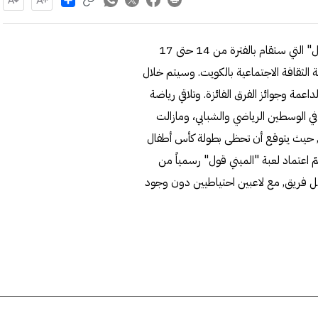
تعقد اللجنة المنظمة لبطولة كأس أطفال فلسطين بـ"الميني قول" التي ستقام بالفترة من 14 حتى 17
ة الثقافة الاجتماعية بالكويت. وسيتم خلال
عمة وجوائز الفرق الفائزة. وتلاقي رياضة
 في الوسطين الرياضي والشبابي، ومازالت
, حيث يتوقع أن تحظى بطولة كأس أطفال
ّ اعتماد لعبة "الميني قول" رسمياً من
لكويتية عام 2020,تلعب بواسطة 4 لاعبين لكل فريق, مع لاعبين احتياطيين دون وجود