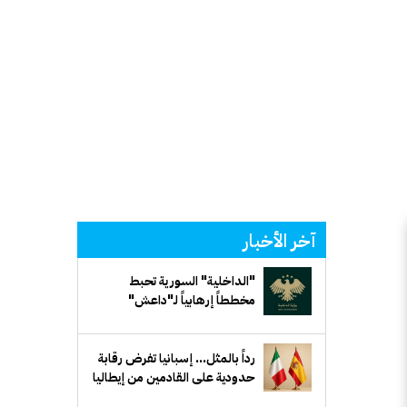
آخر الأخبار
"الداخلية" السورية تحبط
مخططاً إرهابياً لـ"داعش"
يستهدف جهة حكومية في ريف
دمشق
رداً بالمثل... إسبانيا تفرض رقابة
حدودية على القادمين من إيطاليا