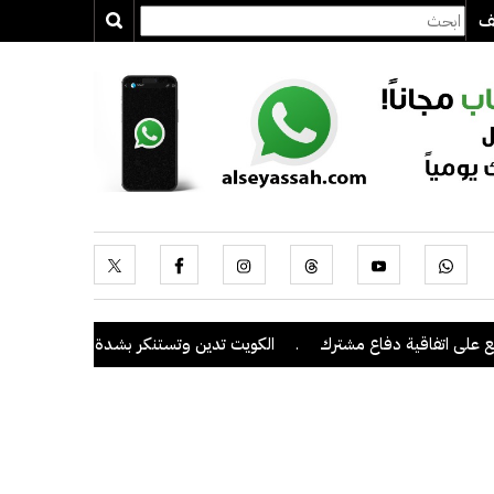
يف
اقية دفاع مشترك
.
الكويت تدين وتستنكر بشدة اعتداءات ميليشيا الحوثي