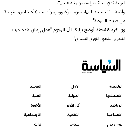
البوابة C في محكمة إسطنبول تشاغليان".
وأضاف: "تم تحييد المهاجمين، امرأة ورجل. وأصيب 6 أشخاص، بينهم 3
من ضباط الشرطة".
وفي تغريدة لاحقة، أوضح يرليكايا أن الهجوم "عمل إرهابي نفذه حزب
التحرير الشعبي الثوري اليساري".
الرئيسية
الأولى
المحلية
الاقتصادية
الدولية
الفنية
الرياضية
كل الآراء
الأخيرة
الافتتاحية
الثقافية
الاجتماعية
يوم و يوم
سياحة
تراث