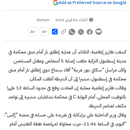
Add as Preferred Source on Google
الثلاثاء 06 فبراير 2024
hisham
Share
كشفت تقارير إعلامية، الثلاثاء، أن عملية إطلاق نار أمام مبنى محكمة في
مدينة إسطنبول التركية خلفت إصابة 5 أشخاص ومقتل المسلحين.
وكان مراسل "سكاي نيوز عربية" أفاد بسماع دوي إطلاق نار أمام مبنى
محكمة في إسطنبول، مشيرا إلى أن الشرطة أغلقت المكان.
وقالت تقارير إعلامية محلية إن الحادث وقع في حدود الساعة 12 ظهرا
بالتوقيت المحلي، أمام البوابة C في محكمة تشاغليان، مشيرة إلى تواجد
مكثف لعناصر الشرطة.
وقال وزير الداخلية علي يرليكايا، في تغريدة على حسابه في منصة "إكس":
"اليوم، في الساعة 11:46، جرت محاولة لمهاجمة نقطة التفتيش أمام