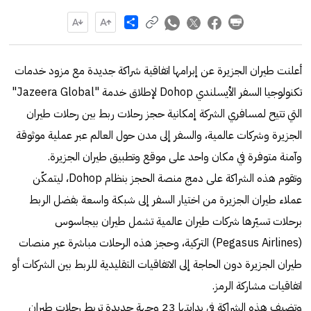
Share
أعلنت طيران الجزيرة عن إبرامها اتفاقية شراكة جديدة مع مزود خدمات
تكنولوجيا السفر الأيسلندي Dohop لإطلاق خدمة "Jazeera Global"
التي تتيح لمسافري الشركة إمكانية حجز رحلات ربط بين رحلات طيران
الجزيرة وشركات عالمية، والسفر إلى مدن حول العالم عبر عملية موثوقة
وآمنة متوفرة في مكان واحد على موقع وتطبيق طيران الجزيرة.
وتقوم هذه الشراكة على دمج منصة الحجز بنظام Dohop، ليتمكّن
عملاء طيران الجزيرة من اختيار السفر إلى شبكة واسعة بفضل الربط
برحلات تسيّرها شركات طيران عالمية تشمل طيران بيجاسوس
(Pegasus Airlines) التركية، وحجز هذه الرحلات مباشرة عبر منصات
طيران الجزيرة دون الحاجة إلى الاتفاقيات التقليدية للربط بين الشركات أو
اتفاقيات مشاركة الرمز.
وتضيف هذه الشراكة في بدايتها 23 وجهة جديدة تربط رحلات طيران