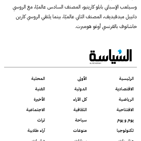
وسيلعب الإسباني بابلو كارينيو، المصنف السادس عالميًا، مع الروسي
دانييل ميدفيديف، المصنف الثاني عالميًا، بينما يلتقي الروسي كارين
خاشانوف بالفرنسي أوغو هومبرت.
الرئيسية
الأولى
المحلية
الاقتصادية
الدولية
الفنية
الرياضية
كل الآراء
الأخيرة
الافتتاحية
الثقافية
الاجتماعية
يوم و يوم
سياحة
تراث
تكنولوجيا
منوعات
آراء طلابية
مناسبات
سيارات
دراسات