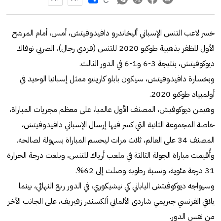
خسر لاعب التنس الإسباني أليخاندرو دافيدوفيتش، أمس، أمام المرشح
الأول للظفر بذهبية طوكيو 2020 للتنس (فردي رجال)، الصربي نوفاك
ديوكوفيتش، بنتيجة 3-6 و1-6 في الدور الثالث.
وبخسارة دافيدوفيتش، سيكون بابلو كارينيو ممثل إسبانيا الوحيد في
أولمبياد طوكيو 2020.
وهيمن ديوكوفيش، المصنف الأول عالميا، على معظم مجريات المباراة،
خاصة المجموعة الثانية التي كسر فيها إرسال الإسباني دافيدوفيتش،
المصنف 34 على العالم، ثلاث مرات ليحسم المباراة بسهولة لصالحه.
وأُقيمت مباراة الجولة الثالثة في ملعب أرياك للتنس، وبلغت درجة الحرارة
31 درجة مئوية، ونسبة رطوبة وصلت إلى 62%.
وسيواجه ديوكوفيتش الياباني كي نيشيكوري، في الدور ربع النهائي، بينما
يلاقي الفرنسي جيريمي شاردي الألماني ألكسندر زفيريف، على الجانب الآخر
من نفس الدور.