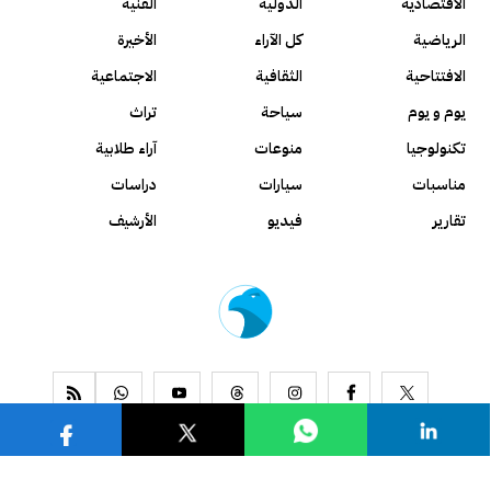
الاقتصادية
الدولية
الفنية
الرياضية
كل الآراء
الأخيرة
الافتتاحية
الثقافية
الاجتماعية
يوم و يوم
سياحة
تراث
تكنولوجيا
منوعات
آراء طلابية
مناسبات
سيارات
دراسات
تقارير
فيديو
الأرشيف
www.alseyassah.com