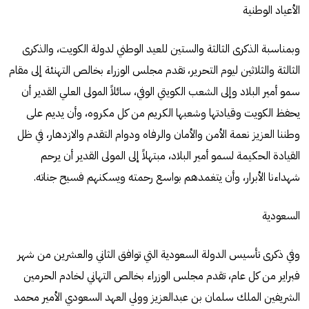
الأعياد الوطنية
وبمناسبة الذكرى الثالثة والستين للعيد الوطني لدولة الكويت، والذكرى
الثالثة والثلاثين ليوم التحرير، تقدم مجلس الوزراء بخالص التهنئة إلى مقام
سمو أمير البلاد وإلى الشعب الكويتي الوفي، سائلاً المولى العلي القدير أن
يحفظ الكويت وقيادتها وشعبها الكريم من كل مكروه، وأن يديم على
وطننا العزيز نعمة الأمن والأمان والرفاه ودوام التقدم والازدهار، في ظل
القيادة الحكيمة لسمو أمير البلاد، مبتهلاً إلى المولى القدير أن يرحم
شهداءنا الأبرار، وأن يتغمدهم بواسع رحمته ويسكنهم فسيح جناته.
السعودية
وفي ذكرى تأسيس الدولة السعودية التي توافق الثاني والعشرين من شهر
فبراير من كل عام، تقدم مجلس الوزراء بخالص التهاني لخادم الحرمين
الشريفين الملك سلمان بن عبدالعزيز وولي العهد السعودي الأمير محمد