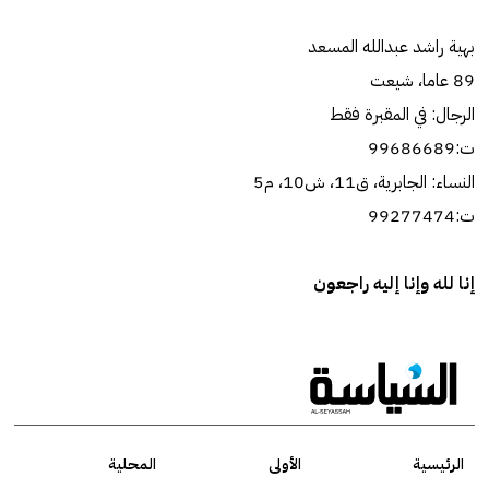
بهية راشد عبدالله المسعد
89 عاما، شيعت
الرجال: في المقبرة فقط
ت:99686689
النساء: الجابرية، ق11، ش10، م5
ت:99277474
إنا لله وإنا إليه راجعون
الرئيسية
الأولى
المحلية