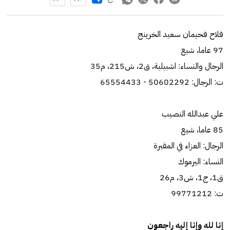
فلاح فحيمان سعيد الخرينج
97 عاما، شيع
الرجال والنساء: اشبيلية، ق2، ش215، م35
ت: الرجال: 50602292 - 65554433
علي عبدالله النصيب
85 عاما، شيع
الرجال: العزاء في المقبرة
النساء: اليرموك
ق1، ج1، ش3، م26
ت: 99771212
إنا لله وإنا إليه راجعون