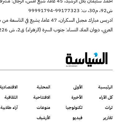
ش92، م30، ت: 99177323-99991794
ادريس مبارك مجبل السكران، 47 عاما، يشيع
العربي، ديوان الملا، النساء: جنوب السرة (الزهراء) ق2، ش 226، م12، ت: 97882213-99000920
الرئيسية
الأولى
المحلية
الاقتصادية
كل الآراء
الأخيرة
الافتتاحية
الثقافية
تراث
تكنولوجيا
منوعات
آراء طلابية
تقارير
فيديو
الأرشيف