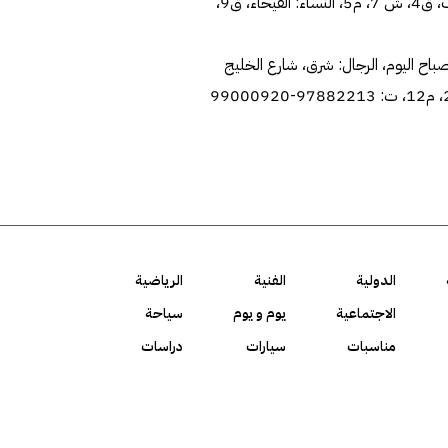
احمد سليمان بلال الرشيد، 45 عاما، شيع أمس، الرجال: مشرف، ق4، ش 7، م5، النساء: الفيحاء، ق9،
 في التاسعة من صباح اليوم، الرجال: شرق، شارع الخليج
الدولية
الفنية
الرياضية
الاجتماعية
يوم و يوم
سياحة
مناسبات
سيارات
دراسات