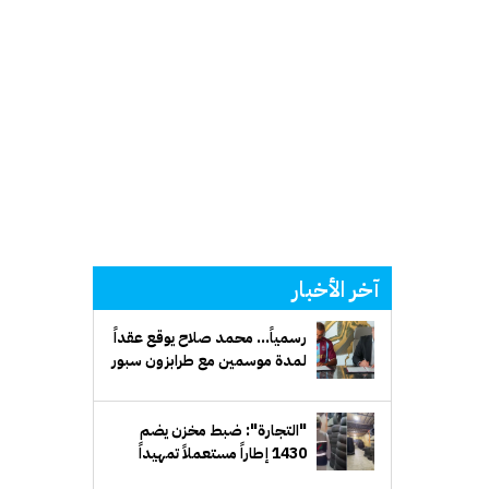
آخر الأخبار
رسمياً... محمد صلاح يوقع عقداً
لمدة موسمين مع طرابزون سبور
التركي
"التجارة": ضبط مخزن يضم
1430 إطاراً مستعملاً تمهيداً
لإعادة طرحها في الأسواق