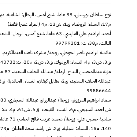
نوح سلطان بورسلي، 88 عاما، شيع أمس، الرجال:
م17، النساء: الروضة، ق1، ش13، م4 (العزاء عصرا فقط)
الثالث، م38، ت: 99799301
ق3، ش3، م4، النساء: اليرموك، ق3، ش2، م20، ت:99040732
مزنة ع
99886644
ش احمد السبيعي، م6، النساء: الفيحاء، ق6، ش61، م4، ت: 99650004-99420567
140، م15، النساء: اشبلية، ق2، ش راشد سعد العلبان، م73، ت: 66288110-99355228