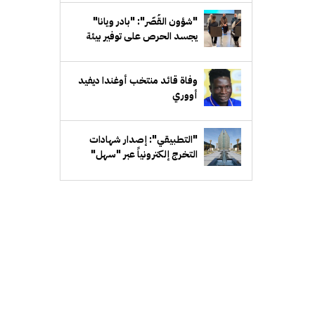
"شؤون القُصّر": "بادر ويانا"
يجسد الحرص على توفير بيئة
تعليمية وترفيهية متكاملة
للمشمولين بالرعاية
وفاة قائد منتخب أوغندا ديفيد
أووري
"التطبيقي": إصدار شهادات
التخرج إلكترونياً عبر "سهل"