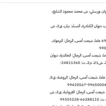
 الشامية، ديوان بورسلي، ش محمد محمود الشايع،
أحمد ابراهيم علي الفارسي، 63 عاما، شيع أمس، الرجال: الشعب، ديوان الكنادرة، النساء: بيان، ق2، ش
عائشة ابراهيم ناصر الحوطي، زوجة/ مشرف نايف العبدالكريم، 69 عاما، شيعت أمس، الرجال: اليرموك،
بدالمحسن البداح، ارملة/ عبدالله الخلف السعيد، 87 عاما، شيعت أمس، الرجال: الخالدية، ديوان
عبدالله الخلف السعيد، ق2، مقابل كيفان، النساء: الخالدية، ق2، ش21، م2، ت: 24811360-
سعاد ابراهيم المرزوق، زوجة/ عبدالرزاق عبدالله السجاري، 80 عاما، شيعت أمس، الرجال: الروضة، ق5،
سامية حسين علي، زوجة/ محمد غريب فالح الجاسر، 71 عاما، شيعت أمس، الرجال: الفروانية، ق2، ش