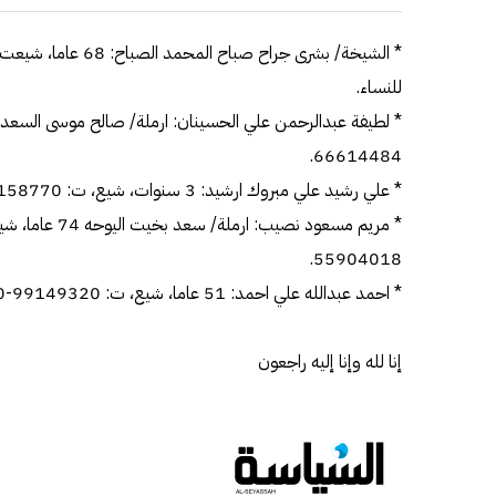
للنساء.
66614484.
* علي رشيد علي مبروك ارشيد: 3 سنوات، شيع، ت: 94158770-97121770.
55904018.
* احمد عبدالله علي احمد: 51 عاما، شيع، ت: 99149320-99555540- 99793531.
إنا لله وإنا إليه راجعون