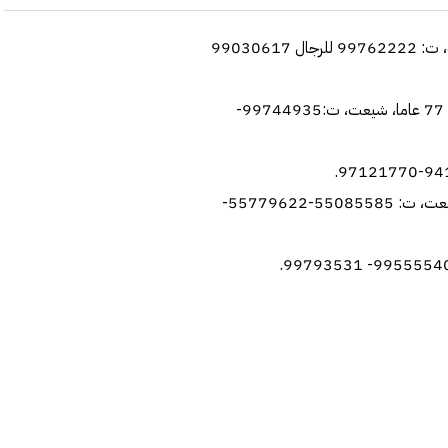
* الشيخة/ بشرى جراح صباح المحمد الصباح: 68 عاما، شيعت، ت: 99762222 للرجال 99030617
* لطيفة عبدالرحمن علي الحسينان: ارملة/ صالح موسى السعد 77 عاما، شيعت، ت:99744935-
* مريم مسعود نصيب: ارملة/ سعد بخيت اليوحه 74 عاما، شيعت، ت: 55085585-55779622-