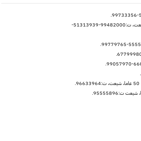
* مريم محمد حسين: زوجة/محمد ابراهيم العلي 81 عاما، شيعت، ت:99482000-51313939-
.