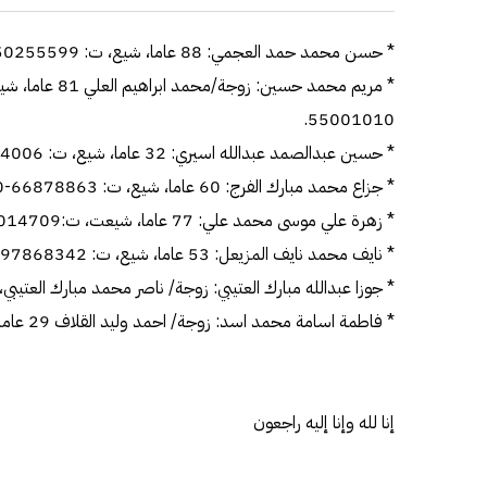
* حسن محمد حمد العجمي: 88 عاما، شيع، ت: 50255599-99733356.
55001010.
* حسين عبدالصمد عبدالله اسيري: 32 عاما، شيع، ت: 55554006-99779765.
* جزاع محمد مبارك الفرج: 60 عاما، شيع، ت: 66878863-67799980.
* زهرة علي موسى محمد علي: 77 عاما، شيعت، ت:66014709-99057970.
* نايف محمد نايف المزيعل: 53 عاما، شيع، ت: 97868342.
* جوزا عبدالله مبارك العتيبي: زوجة/ ناصر محمد مبارك العتيبي، 50 عاما، شيعت، ت:96633964
* فاطمة اسامة محمد اسد: زوجة/ احمد وليد القلاف 29 عاما، شيعت ت:95555896.
إنا لله وإنا إليه راجعون