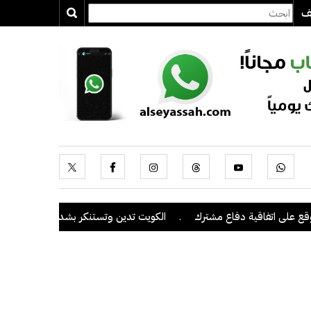
يف
على اتفاقية دفاع مشترك
.
الكويت تدين وتستنكر بشدة اعتداءات ميليشيا