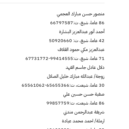
منصور حسن مبارك العجمي
86 عاما، شيع، ت:66797587
أحمد أنور عبدالعزيز البشارة
42 عاما، شيع، ت: 50920660
عبدالعزيز مكي حمود القلاف
71 عاما، شيع، ت:99414555-67731772
دلال عادل جاسم الفهد
زوجة/ عبدالله مبارك خليل الصلال
30 عاما، شيعت، ت:65655366-65561062
صفية حسن حسين علي
86 عاما، شيعت، ت:99857759
شريفة عبدالرحمن مندني
ارملة/ احمد محمد عيادة