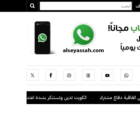
يف
ية دفاع مشترك
.
الكويت تدين وتستنكر بشدة اعتداءات ميليشيا الحوثي ع