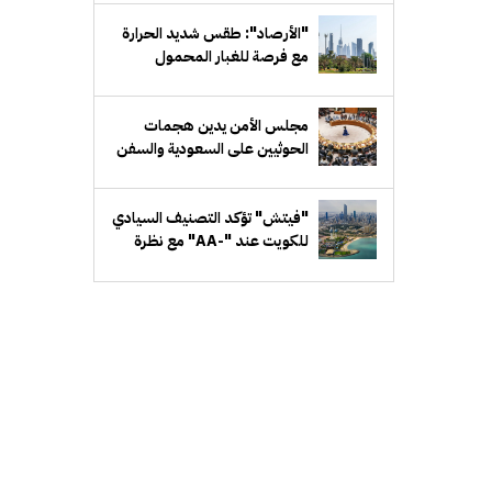
"الأرصاد": طقس شديد الحرارة
مع فرصة للغبار المحمول
مجلس الأمن يدين هجمات
الحوثيين على السعودية والسفن
التجارية
"فيتش" تؤكد التصنيف السيادي
للكويت عند "-AA" مع نظرة
مستقبلية مستقرة