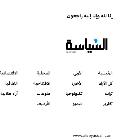
إنا لله وإنا إليه راجعون
الرئيسية
الأولى
المحلية
الاقتصادية
كل الآراء
الأخيرة
الافتتاحية
الثقافية
تراث
تكنولوجيا
منوعات
آراء طلابية
تقارير
فيديو
الأرشيف
www.alseyassah.com