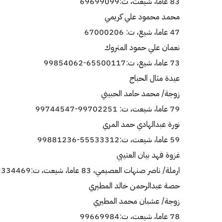
83 عاما، شيعت، ت:69699099
محمد محمود علي كريمي
47 عاما، شيع، ت: 67000206
نعمان علي حمود المتروك
73 عاما، شيع، ت:65500117-99854062
عيدة مثال الحباج
زوجة/ محمد حامد الحبيني
79 عاما، شيعت، ت: 99702251-99744547
نورة عبدالهادي حمد المري
59 عاما، شيعت، ت:55533312-99881236
غزوة فهد بيان العتيبي
ارملة/ ناصر صنهات العصيمي، 83 عاما، شيعت، ت:99334469-69946260-99557250
حصة عبدالرحمن خالد المطيري
زوجة/ عشبان محمد المطيري
78 عاما، شيعت، ت:99669984