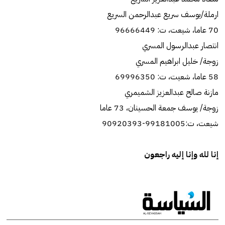
ارملة/‏يوسف سريع عبدالرحمن السريع
70 عاما، شيعت، ت: 96666449
انتصار عبدالرسول المسري
زوجة/‏ خليل ابراهيم المسري
58 عاما، شعيت، ت: 69996350
مازنة صالح عبدالعزيز الشميمري
زوجة/‏ يوسف جمعة الحسينان، 73 عاما
شيعت، ت:99181005-90920393
إنا لله وإنا إليه راجعون