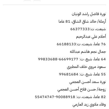
نورة فاضل راشد الونيان
أرملة/‏ خالد شافي الشافي، 81 عاما
شيعت، ت:66377333
أحلام علي عبدالرحيم
76 عاما، شيعت، ت:66188133
جمال نجم هاشم عبدالله
64 عاما، شيع، ت: 66699177-99833688
سعود مروي خلف المطيري
55 عاما، شيع، ت: 99681684
نورة سعد أحسن العجمي
زوجة/‏ حسن فلاح أحسن العجمي
82 عاما، شيعت، ت: 90088918-55474747
وفاء ملاوي زيد العازمي