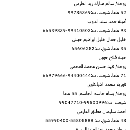
زوجة/‏ سالم مبارك زيد العازمي
52 عاما، شيعت، ت:99785369
أمينة حمد سند الدوب
93 عاما، شيعت، ت:99410503-66539839
خليل جمال خليل ابراهيم حبش
35 عاما، شيع، ت:65606282
حبنة فلاح حويل
زوجة/‏ فهد حسن محمد العجمي
71 عاما، شيعت، ت:94400444-66979666
فوزية محمد الفيلكاوي
زوجة/‏ بسام جاسم الجاسم، 55 عاما
شيعت، ت:99500996-99047710
احمد سليمان مطلق العازمي
48 عاما، شيع، ت: 55805888-55990400
سعاد محمد عبدالعزيز السريع