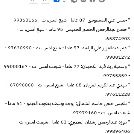
* حسن علي العسعوسي: 87 عاما - شيع امس، ت - 99360166.
* خضير عبدالرحمن الخضير الخميس: 95 عاما - شيع امس، ت -
65874903.
* عمر عبدالعزيز علي الراشد: 57 عاما - شيع امس، ت - 97630990 -
99881272.
* وسمية زيد فهد الكحيلان: 77 عاما - شيعت امس، ت - 99000167
- 99755859.
* مهدي عبدالكريم العريان: 68 عاما - شيع امس، ت - 67096060 -
97611228.
* بلقيس حجي جاسم الشمالي: زوجة يوسف يعقوب العبدو - 61 عاما -
شيعت امس، ت - 97979160.
* موزة عبدالرحمن رشدان المطيري: 63 عاما - شيعت امس، ت -
99896406.