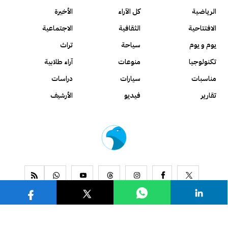
الرياضية
كل الآراء
الأخيرة
الافتتاحية
الثقافية
الاجتماعية
يوم و يوم
سياحة
تراث
تكنولوجيا
منوعات
آراء طلابية
مناسبات
سيارات
دراسات
تقارير
فيديو
الأرشيف
www.alseyassah.com