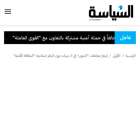
عاجل
تعاون مع "القوى العاملة"
.
قرا
الرئيسية
/
الأولى
/
إنجاز معاملات "البدون" في 3 جهات دون النظر لصلاحية "البطاقة الأمنية"