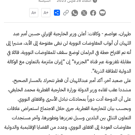
الثلاثاء 28 مارس 2023
السياسة
Share
طهران، عواصم - وكالات: أعلن وزير الخارجية الإيراني حسين أمير عبد
اللهيان أن أبواب المفاوضات النووية لن تبقى مفتوحة إلى الأبد، مشيرا إلى
أنه تم اقتراح خطة في البرلمان لوضع سقف للمفاوضات النووية، قائلا في
مقابلة تلفزيونة عبر قناة "الجزيرة" إن "إيران ملتزمة بالتعاون مع الوكالة
الدولية للطاقة الذرية".
على صعيد آخر، أكد أمير عبداللهيان أن قطر تتحرك بالمسار الصحيح،
مشددا عقب لقاءه وزير الدولة بوزارة الخارجية القطرية محمد الخليفي،
على أن الدوحة أدت دوراً بمحادثات تبادل الأسرى والاتفاق النووي.
وبحسب بيان للخارجية القطرية، جرى خلال الاجتماع استعراض علاقات
التعاون الثنائي بين البلدين وسبل تعزيزها وتطويرها، وآخر مستجدات
مفاوضات العودة إلى الاتفاق النووي، وعدد من القضايا الإقليمية والدولية