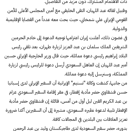
ذات الاهتمام المشترك، دون مزيد من التفاصيل.
وقبيل لقائه عبد اللهيان، التقى الخليفي مع أمين المجلس الأعلى للأمن
القومي الإيراني علي شمخاني، حيث بحث معه عدداً من القضايا الإقليمية
والدولية.
في غضون ذلك، أعلنت إيران اعتزامها توجيه الدعوة إلى خادم الحرمين
الشريفين الملك سلمان بن عبد العزيز لزيارة طهران، بعد تلقي رئيس
البلاد إبراهيم رئيسي دعوة مماثلة، حيث قال وزير الخارجية الإيراني حسين
أمير عبد اللهيان إن العاهل السعودي أرسل دعوة للرئيس رئيسي لزيارة
المملكة، وسنرسل إليه دعوة مماثلة.
من جانبها، كشفت وكالة "تسنيم" الإيرانية أن السفير الإيراني لدى إسبانيا
حسن قشقاوي حضر مأدبة إفطار، في مقر إقامة السفير السعودي عزام
بن عبد الكريم القين ليل أول من أمس، قائلة إن قشقاوي حضر مأدبة
الإفطار تلبية لدعوة نظيره السعودي، مشيرة إلى أن السفيرين أكدا ضرورة
تعزيز العلاقات بين البلدين في المجالات كافة.
بدوره، حضر سفير السعودية لدى طاجيكستان وليد بن عبد الرحمن