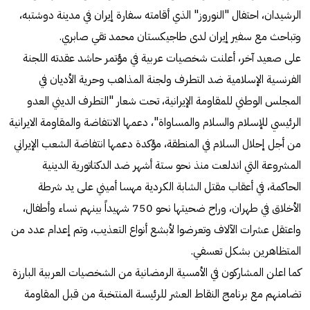
الرشيدان، احتفال "النوروز" الذي أقامته سفارة إيران في مدينة دوشتبه،
وتباحث مع سفير إيران لدى طاجيكستان محمد تقي صابري.
على صعيد آخر، أعلنت شخصیات عربیة في مؤتمر حاشد عقدته اللجنة
الفرنسية الإسلامية ضد التطرف ولجنة المذاهب وحرية الأديان في
المجلس الوطني للمقاومة الإيرانية، تحت شعار "التطرف الدیني العدو
الرئیسي للإسلام والسلام والمساواة"، دعمها الانتفاضة والمقاومة الايرانية
من أجل إحلال السلام في المنطقة، مؤكدة دعمها انتفاضة الشعب الإيراني
المشروعة التي اندلعت منذ نحو ستة أشهر ضد الدكتاتورية الدينية
الحاكمة، في أعقاب مقتل الشابة الكردية مهسا أميني على يد شرطة
الأخلاق في طهران، وراح ضحيتها نحو 750 شهيداً بينهم نساء وأطفال،
واعتقل عشرات الآلاف وتعرضوا لأبشع أنواع التعذيب، وتم إعدام عدد من
المتظاهرين بشكل تعسفي.
كما اعلن المشاركون في الأمسية الرمضانية من الشخصيات العربية البارزة
تضامنهم مع برنامج النقاط العشر للرئيسة المنتخبة من قبل المقاومة