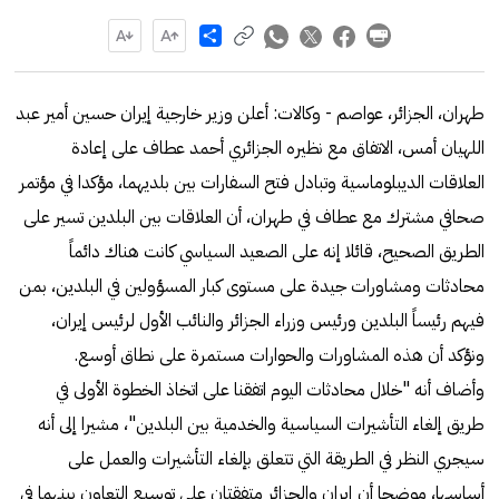
Share
طهران، الجزائر، عواصم - وكالات: أعلن وزير خارجية إيران حسين أمير عبد
اللهيان أمس، الاتفاق مع نظيره الجزائري أحمد عطاف على إعادة
العلاقات الديبلوماسية وتبادل فتح السفارات بين بلديهما، مؤكدا في مؤتمر
صحافي مشترك مع عطاف في طهران، أن العلاقات بين البلدين تسير على
الطريق الصحيح، قائلا إنه على الصعيد السياسي كانت هناك دائماً
محادثات ومشاورات جيدة على مستوى كبار المسؤولين في البلدين، بمن
فيهم رئيساً البلدين ورئيس وزراء الجزائر والنائب الأول لرئيس إيران،
ونؤكد أن هذه المشاورات والحوارات مستمرة على نطاق أوسع.
وأضاف أنه "خلال محادثات اليوم اتفقنا على اتخاذ الخطوة الأولى في
طريق إلغاء التأشيرات السياسية والخدمية بين البلدين"، مشيرا إلى أنه
سيجري النظر في الطريقة التي تتعلق بإلغاء التأشيرات والعمل على
أساسها، موضحا أن إيران والجزائر متفقتان على توسيع التعاون بينهما في