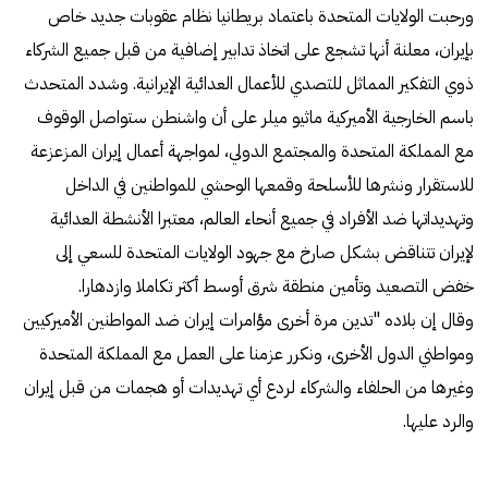
ورحبت الولايات المتحدة باعتماد بريطانيا نظام عقوبات جديد خاص
بإيران، معلنة أنها تشجع على اتخاذ تدابير إضافية من قبل جميع الشركاء
ذوي التفكير المماثل للتصدي للأعمال العدائية الإيرانية. وشدد المتحدث
باسم الخارجية الأميركية ماثيو ميلر على أن واشنطن ستواصل الوقوف
مع المملكة المتحدة والمجتمع الدولي، لمواجهة أعمال إيران المزعزعة
للاستقرار ونشرها للأسلحة وقمعها الوحشي للمواطنين في الداخل
وتهديداتها ضد الأفراد في جميع أنحاء العالم، معتبرا الأنشطة العدائية
لإيران تتناقض بشكل صارخ مع جهود الولايات المتحدة للسعي إلى
خفض التصعيد وتأمين منطقة شرق أوسط أكثر تكاملا وازدهارا.
وقال إن بلاده "تدين مرة أخرى مؤامرات إيران ضد المواطنين الأميركيين
ومواطني الدول الأخرى، ونكرر عزمنا على العمل مع المملكة المتحدة
وغيرها من الحلفاء والشركاء لردع أي تهديدات أو هجمات من قبل إيران
والرد عليها.