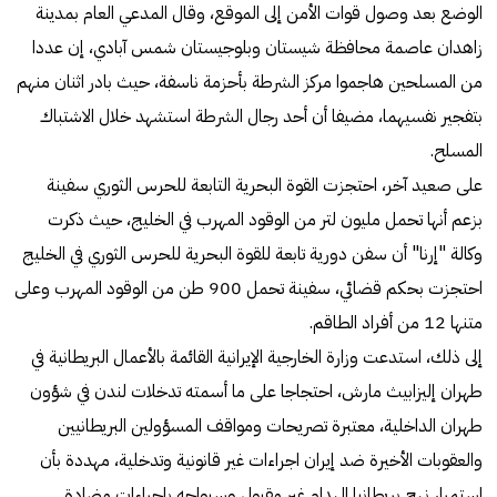
الوضع بعد وصول قوات الأمن إلى الموقع، وقال المدعي العام بمدينة
زاهدان عاصمة محافظة شيستان وبلوجيستان شمس آبادي، إن عددا
من المسلحين هاجموا مركز الشرطة بأحزمة ناسفة، حيث بادر اثنان منهم
بتفجير نفسيهما، مضيفا أن أحد رجال الشرطة استشهد خلال الاشتباك
المسلح.
على صعيد آخر، احتجزت القوة البحرية التابعة للحرس الثوري سفينة
بزعم أنها تحمل مليون لتر من الوقود المهرب في الخليج، حيث ذكرت
وكالة "إرنا" أن سفن دورية تابعة للقوة البحرية للحرس الثوري في الخليج
احتجزت بحكم قضائي، سفينة تحمل 900 طن من الوقود المهرب وعلى
متنها 12 من أفراد الطاقم.
إلى ذلك، استدعت وزارة الخارجية الإيرانية القائمة بالأعمال البريطانية في
طهران إليزابيث مارش، احتجاجا على ما أسمته تدخلات لندن في شؤون
طهران الداخلية، معتبرة تصريحات ومواقف المسؤولين البريطانيين
والعقوبات الأخيرة ضد إيران اجراءات غير قانونية وتدخلية، مهددة بأن
استمرار نهج بريطانيا الهدام غير مقبول وسيواجه بإجراءات مضادة