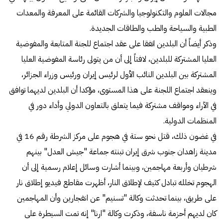
مجالات العلوم والتكنولوجيا والشركات القائمة على المعرفة والمعدات
الطبية والسياحة والطب والطاقات الجديدة.
وذكر أيضاً أن البلدين اتفقا على عقد اجتماع للجنة المتابعة والمفوضية
العليا المشتركة للبلدين، لافتاً إلى أن من يتولى رئاسة المفوضية العليا
المشتركة بين البلدين النائب الأول لرئيس إيران ورئيس وزراء الجزائر،
وينعقد اجتماع اللجنة على هذا المستوى، مؤكدا أن البلدين لديهما توافق
في الآراء ومواقف مشتركة فيما يتعلق بالتعاون الدولي وأداء دور في
المنظمات الدولية.
في غضون ذلك، قتل نحو ستة في هجوم على مركز الشرطة رقم 16 في
مدينة زاهدان جنوب شرق إيران تبنته جماعة "جيش العدل" بينهم
شرطيان وأربعة مهاجمين، وبينما أشارت وسائل إعلام رسمية إلى أن
الهجوم تخلله تبادل كثيف لإطلاق النار، أظهرت مقاطع فيديو إطلاق نار
على طريق، بينما تحدثت وكالة "تسنيم" عن انفجارين وأن المهاجمين
كان لديهم أحزمة ناسفة، وذكرت وكالة "ارنا" إنه تمت السيطرة على