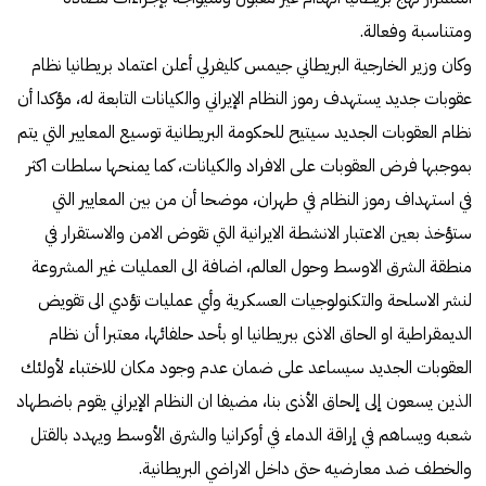
ومتناسبة وفعالة.
وكان وزير الخارجية البريطاني جيمس كليفرلي أعلن اعتماد بريطانيا نظام
عقوبات جديد يستهدف رموز النظام الإيراني والكيانات التابعة له، مؤكدا أن
نظام العقوبات الجديد سيتيح للحكومة البريطانية توسيع المعايير التي يتم
بموجبها فرض العقوبات على الافراد والكيانات، كما يمنحها سلطات اكثر
في استهداف رموز النظام في طهران، موضحا أن من بين المعايير التي
ستؤخذ بعين الاعتبار الانشطة الايرانية التي تقوض الامن والاستقرار في
منطقة الشرق الاوسط وحول العالم، اضافة الى العمليات غير المشروعة
لنشر الاسلحة والتكنولوجيات العسكرية وأي عمليات تؤدي الى تقويض
الديمقراطية او الحاق الاذى ببريطانيا او بأحد حلفائها، معتبرا أن نظام
العقوبات الجديد سيساعد على ضمان عدم وجود مكان للاختباء لأولئك
الذين يسعون إلى إلحاق الأذى بنا، مضيفا ان النظام الإيراني يقوم باضطهاد
شعبه ويساهم في إراقة الدماء في أوكرانيا والشرق الأوسط ويهدد بالقتل
والخطف ضد معارضيه حتى داخل الاراضي البريطانية.