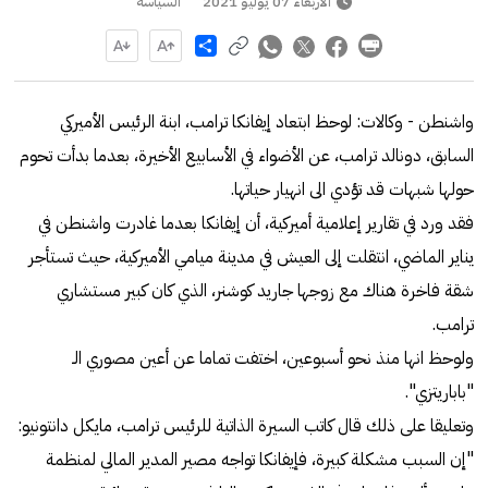
الأربعاء 07 يوليو 2021
السياسة
Share
واشنطن - وكالات: لوحظ ابتعاد إيفانكا ترامب، ابنة الرئيس الأميركي
السابق، دونالد ترامب، عن الأضواء في الأسابيع الأخيرة، بعدما بدأت تحوم
حولها شبهات قد تؤدي الى انهيار حياتها.
فقد ورد في تقارير إعلامية أميركية، أن إيفانكا بعدما غادرت واشنطن في
يناير الماضي، انتقلت إلى العيش في مدينة ميامي الأميركية، حيث تستأجر
شقة فاخرة هناك مع زوجها جاريد كوشنر، الذي كان كبير مستشاري
ترامب.
ولوحظ انها منذ نحو أسبوعين، اختفت تماما عن أعين مصوري الـ
"باباريتزي".
وتعليقا على ذلك قال كاتب السيرة الذاتية للرئيس ترامب، مايكل دانتونيو:
"إن السبب مشكلة كبيرة، فإيفانكا تواجه مصير المدير المالي لمنظمة