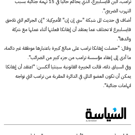
ترامب، ألين فايسلبيرغ، الذي يحاكم حاليا في 15 تهمة جنائية بسبب
التهرب الضريبي".
أضاف في حديث الى شبكة "سي إن إن" الأميركية: "إن الجرائم التي تلاحق
فايسلبيرغ لا تختلف عما يعتقد أن إيفانكا فعلتها أثناء عملها مع شركة
والدها".
وقال: "حصلت إيفانكا ترامب على مبالغ كبيرة باعتبارها موظفة غير دائمة،
ما أدى إلى إعفاء مؤسسة ترامب من جزء كبير من الضرائب".
وفي السياق ذاته، قالت الخبيرة القانونية سينثيا ألكسن: "اعتقد أن إيفانكا
يمكن أن تكون العضو التالي في الدائرة المقربة من ترامب التي تواجه
اتهامات جنائية".