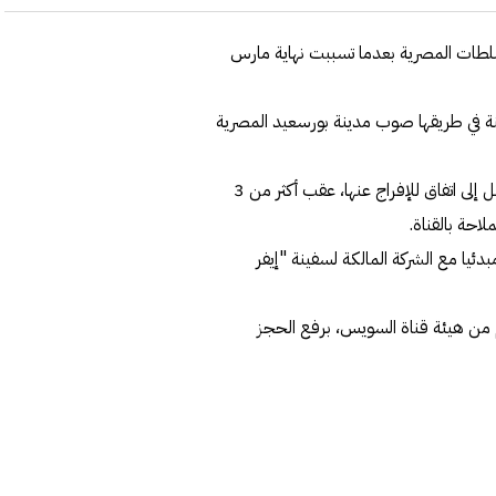
لسلطات المصرية بعدما تسببت نهاية مارس
تبع السفن "vesselfinder"، أن السفينة في طريقها صوب مدينة بورسعيد المصرية
وجاء ذلك بعد إعلان هيئة قناة السويس وملاك السفينة التوصل إلى اتفاق للإفراج عنها، عقب أكثر من 3
احة بالقناة.
ئيا مع الشركة المالكة لسفينة "إيفر
 من هيئة قناة السويس، برفع الحجز