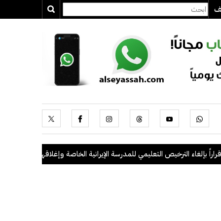
يف
بإلغاء الترخيص التعليمي للمدرسة الإيرانية الخاصة وإغلاقها
.
"الداخلية": ضبط 56 مخالفاً في حملة أمنية مشتركة بالتعا