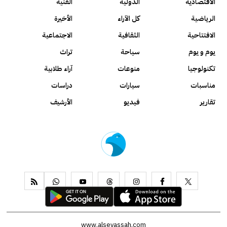
الاقتصادية
الدولية
الفنية
الرياضية
كل الآراء
الأخيرة
الافتتاحية
الثقافية
الاجتماعية
يوم و يوم
سياحة
تراث
تكنولوجيا
منوعات
آراء طلابية
مناسبات
سيارات
دراسات
تقارير
فيديو
الأرشيف
www.alseyassah.com