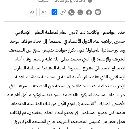
الأحد 02 يوليو 2023
السياسة
Share
جدة، عواصم - وكالات: دعا الأمين العام لمنظمة التعاون الإسلامي
حسين إبراهيم طه، الدول الأعضاء في المنظمة إلى اتخاذ موقف موحد
وتدابير جماعية للحيلولة دون تكرار حوادث تدنيس نسخ من المصحف
الشريف والإساءة إلى النبي محمد صلى الله عليه وسلم. وقال أمام
الاجتماع الاستثنائي مفتوح العضوية للجنة التنفيذية ل‍منظمة التعاون
الإسلامي، الذي عقد بمقر الأمانة العامة في محافظة جدة، لمناقشة
الإجراءات تجاه تداعيات حادثة حرق نسخة من المصحف الشريف التي
جرت أمام المسجد المركزي بالعاصمة السويدية ستوكهولم أول أيام عيد
الأضحى المبارك، "للأسف، في اليوم الأول من تلك المناسبة الميمونة،
عندما كان جميع المسلمين في جميع أنحاء العالم يحتفلون، تم ارتكاب
عمل حقير من تدنيس المصحف الشريف خارج المسجد المركزي في