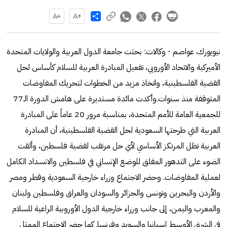
Share
نيويورك، عواصم - وكالات: بحثت جامعة الدول العربية والولايات المتحدة
الأميركية والاتحاد الأوروبي، تفعيل المبادرة العربية للسلام كأساس لحل
القضية الفلسطينية، واتخاذ مزيد من الخطوات لتحريك المفاوضات
المتوقفة منذ سنوات.وأكدت مائدة مستديرة على هامش الدورة الـ77
للجمعية العامة للأمم المتحدة، بمناسبة مرور 20 عاماً على المبادرة
العربية التي طرحتها السعودية لحل القضية الفلسطينية، أن المبادرة
العربية تظل المرتكز الأساسي لأي حل مرتقب لقضية فلسطين، وألقت
الضوء على التدهور المقلق للوضع الإنساني في فلسطين والانسداد الكامل
لعملية المفاوضات. وحضر الاجتماع وزراء خارجية السعودية وقطر ومصر
والأردن والبحرين وتونس والجزائر والسودان والعراق وفلسطين ولبنان
والمغرب واليمن، إلى جانب وزراء خارجية الدول الأوروبية الراعية للسلام
في الشرق الأوسط إسبانيا والسويد وفرنسا. كما حضر الاجتماع الممثل